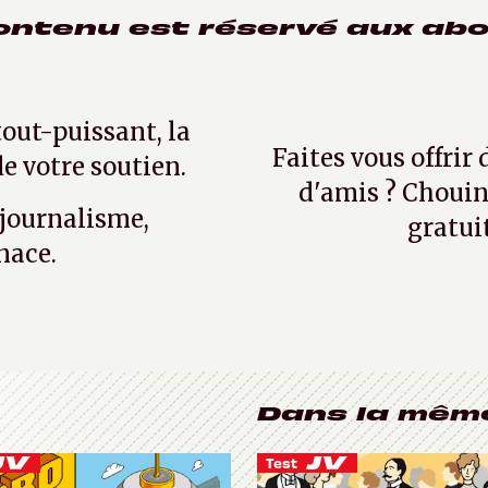
ontenu est réservé aux ab
tout-puissant, la
Faites vous offrir
e votre soutien.
d'amis ? Chouin
 journalisme,
gratui
nace.
Dans la mêm
Test