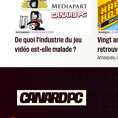
Netsabes
le 11 décembre 2017
Noddus
le 5 d
De quoi l'industrie du jeu
Vingt an
vidéo est-elle malade ?
retrouv
son jus
Arnaques, 
Plateforme de Gestion du Consentement : P
Axeptio consent