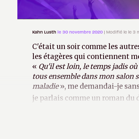
Kahn Lusth
le 30 novembre 2020
| Modifié le le 3
C'était un soir comme les autres
les étagères qui contiennent me
«
Qu'il est loin, le temps jadis
tous ensemble dans mon salon sa
maladie
», me demandai-je san
je parlais comme un roman du 
Puis mon téléphone sonna.