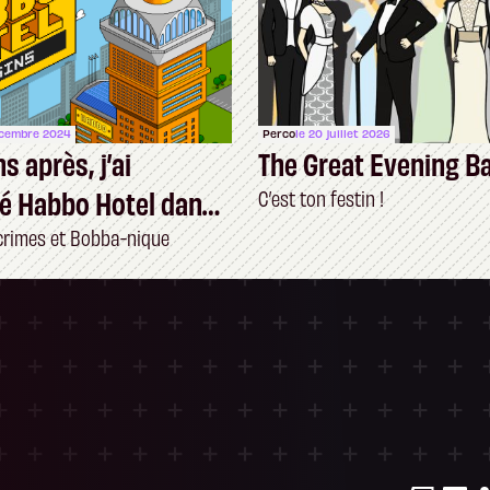
écembre 2024
Perco
le 20 juillet 2026
s après, j’ai
The Great Evening B
é Habbo Hotel dans
C’est ton festin !
crimes et Bobba-nique
ersonnalisez vos Options