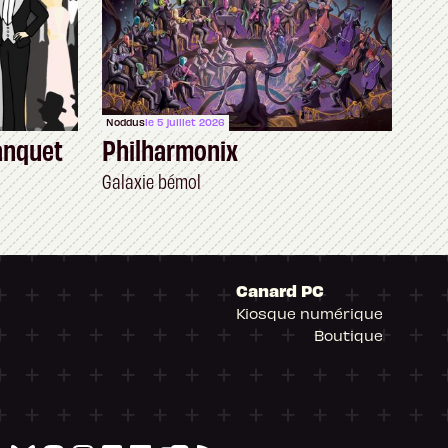
Noddus
le 5 juillet 2026
anquet
Philharmonix
Galaxie bémol
Canard PC
Kiosque numérique
Boutique