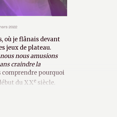
 mars 2022
, où je flânais devant
s jeux de plateau.
 où nous nous amusions
ns craindre la
s comprendre pourquoi
e
début du XX
siècle.