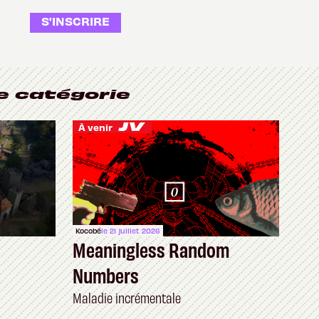
S'INSCRIRE
e catégorie
À venir
Kocobé
le 21 juillet 2026
Meaningless Random
Numbers
Maladie incrémentale