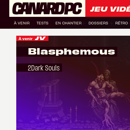
JEU VID
À VENIR
TESTS
EN CHANTIER
DOSSIERS
RÉTRO
À venir
Blasphemous
2Dark Souls