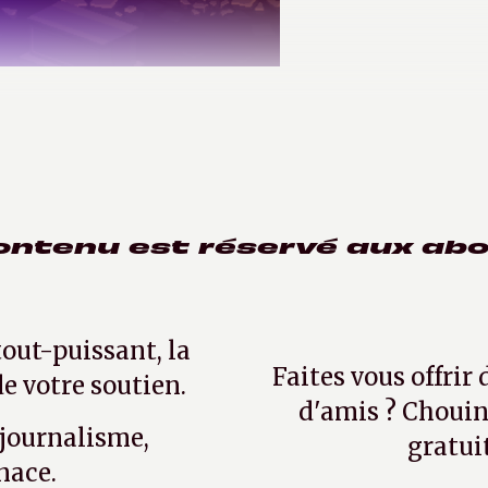
2021
ontenu est réservé aux ab
tout-puissant, la
Faites vous offrir
e votre soutien.
d'amis ? Chouin
 journalisme,
gratui
nace.