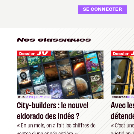
SE CONNECTER
Nos classiques
Dossier
Dossier
Izual
le 26 juillet 2021
Yamukass
le 2
City-builders : le nouvel
Avec le
eldorado des indés ?
détende
Farming
« En un mois, on a fait les chiffres de
« C'est un
ventes d’une année entière. »
quotidien,