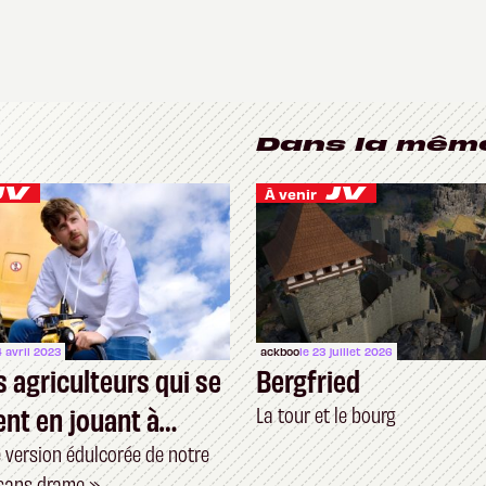
Dans la mêm
À venir
4 avril 2023
ackboo
le 23 juillet 2026
s agriculteurs qui se
Bergfried
nt en jouant à
La tour et le bourg
 Simulator
e version édulcorée de notre
 sans drame »