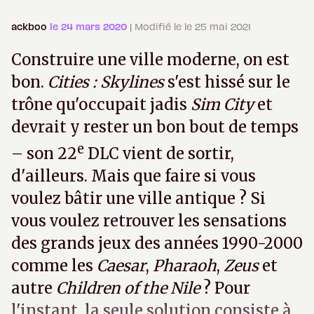
ackboo
le 24 mars 2020
| Modifié le le 25 mai 2021
Construire une ville moderne, on est
bon.
Cities : Skylines
s'est hissé sur le
trône qu'occupait jadis
Sim City
et
devrait y rester un bon bout de temps
e
– son 22
DLC vient de sortir,
d'ailleurs. Mais que faire si vous
voulez bâtir une ville antique ? Si
vous voulez retrouver les sensations
des grands jeux des années 1990-2000
comme les
Caesar
,
Pharaoh
,
Zeus
et
autre
Children of the Nile
? Pour
l'instant, la seule solution consiste à