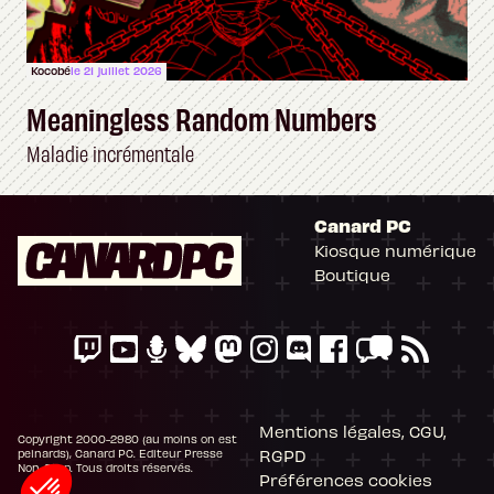
Kocobé
le 21 juillet 2026
Meaningless Random Numbers
Maladie incrémentale
Canard PC
Kiosque numérique
Boutique
Mentions légales, CGU,
Copyright 2000-2980 (au moins on est
RGPD
peinards), Canard PC. Editeur Presse
Non-Stop. Tous droits réservés.
Préférences cookies