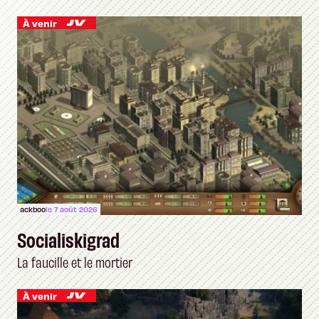
À venir
ackboo
le 7 août 2026
Socialiskigrad
La faucille et le mortier
À venir