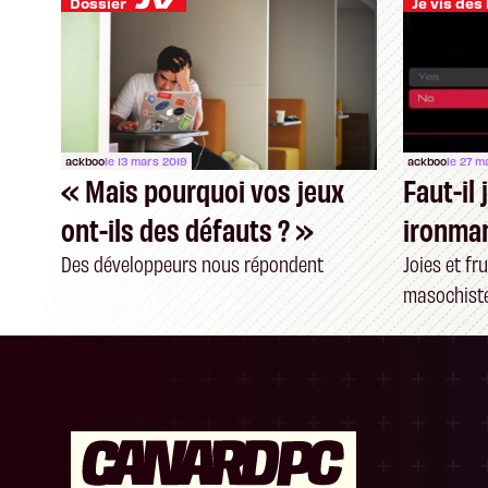
Dossier
ackboo
le 13 mars 2019
ackboo
le 27 m
« Mais pourquoi vos jeux
Faut-il
ont-ils des défauts ? »
ironma
Des développeurs nous répondent
Joies et fr
masochist