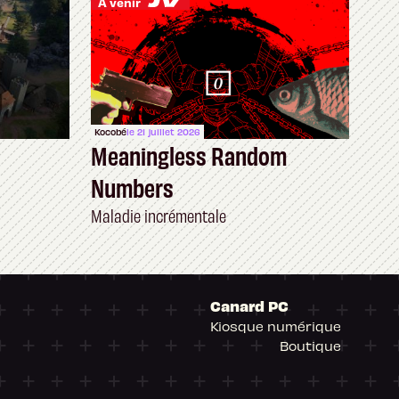
À venir
Kocobé
le 21 juillet 2026
Meaningless Random
Numbers
Maladie incrémentale
Canard PC
Kiosque numérique
Boutique