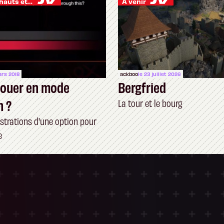
Je vis des hauts et des bas
À venir
ars 2018
ackboo
le 23 juillet 2026
 jouer en mode
Bergfried
n ?
La tour et le bourg
ustrations d'une option pour
e