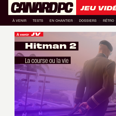
JEU VID
À VENIR
TESTS
EN CHANTIER
DOSSIERS
RÉTRO
À venir
Hitman 2
La course ou la vie