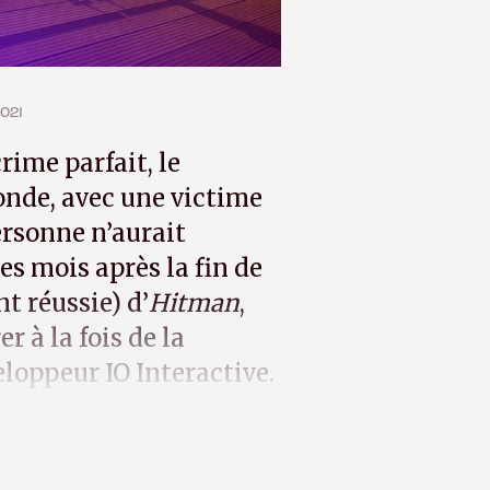
2021
crime parfait, le
onde, avec une victime
ersonne n’aurait
s mois après la fin de
t réussie) d’
Hitman
,
 à la fois de la
eloppeur IO Interactive.