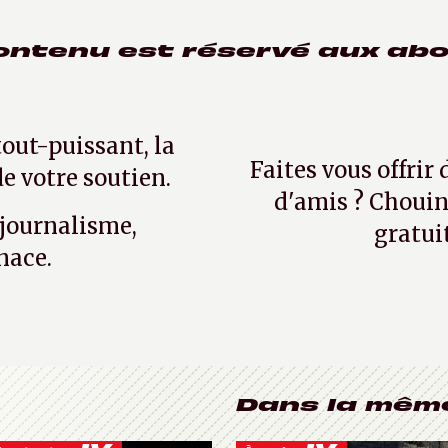
ontenu est réservé aux ab
tout-puissant, la
Faites vous offrir
e votre soutien.
d'amis ? Chouin
 journalisme,
gratui
nace.
Dans la mêm