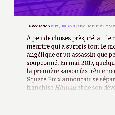
La Rédaction
le 19 juin 2018
| Modifié le le 25 mai 
À peu de choses près, c’était le 
meurtre qui a surpris tout le m
angélique et un assassin que p
soupçonné. En mai 2017, quelque
la première saison (extrêmemen
Square Enix annonçait se séparer
franchise
Hitman
et de son dév
Paf, un coup sur la nuque.