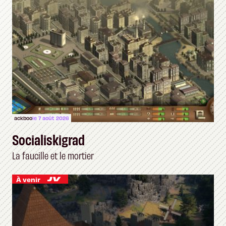
ackboo
le 7 août 2026
Socialiskigrad
La faucille et le mortier
À venir