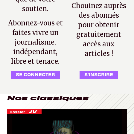
Chouinez auprès
soutien.
des abonnés
Abonnez-vous et
pour obtenir
faites vivre un
gratuitement
journalisme,
accès aux
indépendant,
articles !
libre et tenace.
SE CONNECTER
S'INSCRIRE
Nos classiques
Dossier