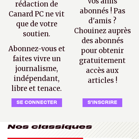
vos amis
rédaction de
abonnés ! Pas
Canard PC ne vit
d'amis ?
que de votre
Chouinez auprès
soutien.
des abonnés
Abonnez-vous et
pour obtenir
faites vivre un
gratuitement
journalisme,
accès aux
indépendant,
articles !
libre et tenace.
SE CONNECTER
S'INSCRIRE
Nos classiques