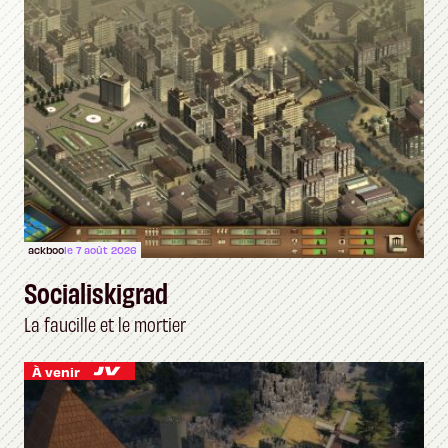
ackboo
le 7 août 2026
Socialiskigrad
La faucille et le mortier
À venir