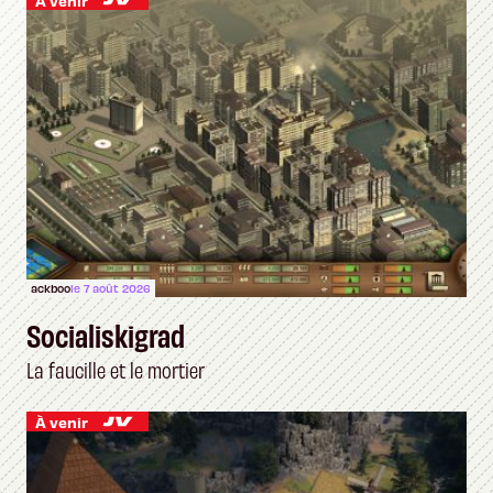
À venir
ackboo
le 7 août 2026
Socialiskigrad
La faucille et le mortier
À venir