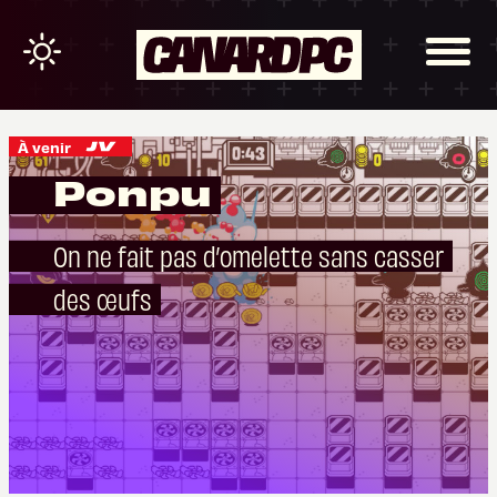
À venir
Ponpu
On ne fait pas d’omelette sans casser
des œufs