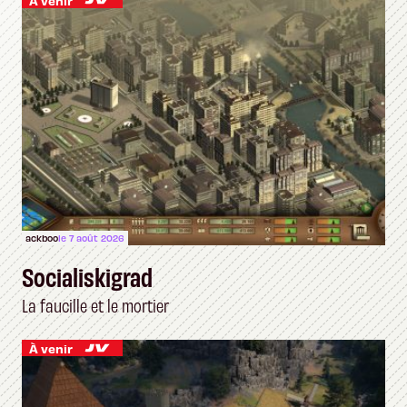
À venir
ackboo
le 7 août 2026
Socialiskigrad
La faucille et le mortier
À venir