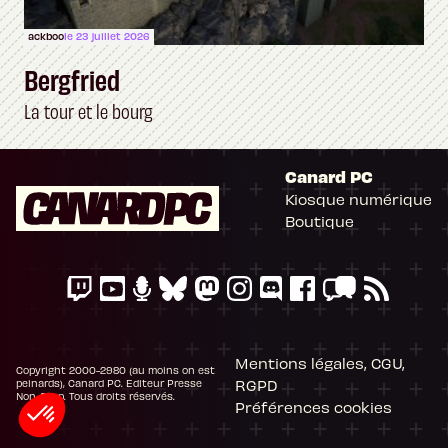
ackboo
le 23 juillet 2026
Bergfried
La tour et le bourg
Canard PC
Kiosque numérique
Boutique
Mentions légales, CGU,
Copyright 2000-2980 (au moins on est
RGPD
peinards), Canard PC. Editeur Presse
Non-Stop. Tous droits réservés.
Préférences cookies