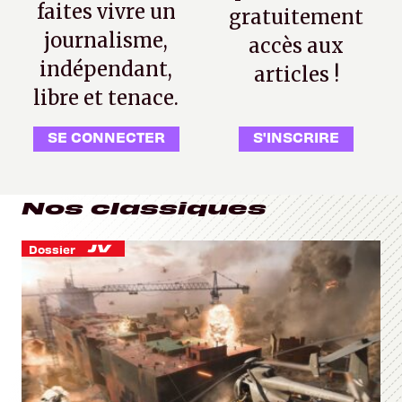
faites vivre un
gratuitement
journalisme,
accès aux
indépendant,
articles !
libre et tenace.
SE CONNECTER
S'INSCRIRE
Nos classiques
Dossier