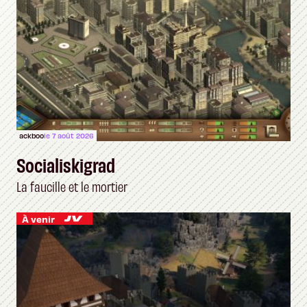
ackboo
le 7 août 2026
Socialiskigrad
La faucille et le mortier
À venir