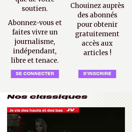
Chouinez auprès
soutien.
des abonnés
Abonnez-vous et
pour obtenir
faites vivre un
gratuitement
journalisme,
accès aux
indépendant,
articles !
libre et tenace.
SE CONNECTER
S'INSCRIRE
Nos classiques
Je vis des hauts et des bas