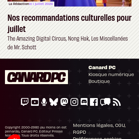
La Rédaction
le 1 juillet 2026
Nos recommandations culturelles pour
juillet
The Amazing Digital Circus, Nong Hak, Les Miscellanées
de Mr. Schott
Canard PC
Kiosque numérique
Boutique
Mentions légales, CGU,
Copyright 2000-2980 (au moins on est
RGPD
peinards), Canard PC. Editeur Presse
Non-Stop. Tous droits réservés.
Préférences cookies