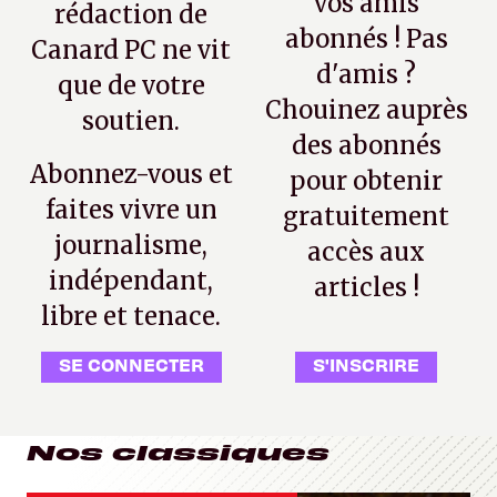
vos amis
rédaction de
abonnés ! Pas
Canard PC ne vit
d'amis ?
que de votre
Chouinez auprès
soutien.
des abonnés
Abonnez-vous et
pour obtenir
faites vivre un
gratuitement
journalisme,
accès aux
indépendant,
articles !
libre et tenace.
SE CONNECTER
S'INSCRIRE
Nos classiques