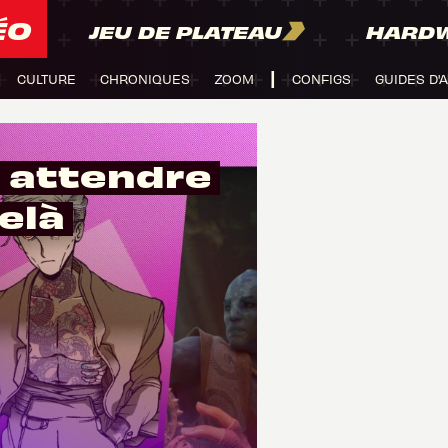
ÉO
JEU DE PLATEAU
HARD
CULTURE
CHRONIQUES
ZOOM
CONFIGS
GUIDES D'
à attendre
elà