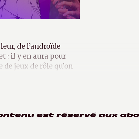
leur, de l’androïde
t : il y en aura pour
e de jeux de rôle qu’on
 suivantes.
ontenu est réservé aux ab