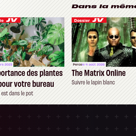
Dans la mêm
ie
Dossier
ars 2023
Perco
le 4 août 2026
portance des plantes
The Matrix Online
pour votre bureau
Suivre le lapin blanc
 est dans le pot