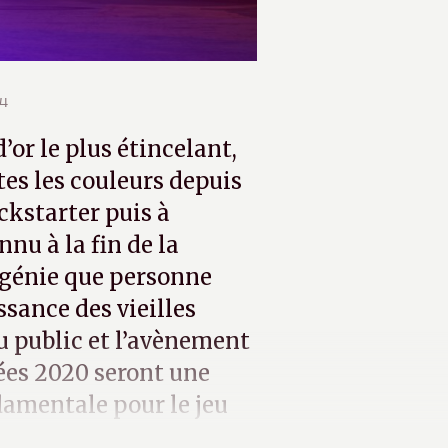
24
d’or le plus étincelant,
utes les couleurs depuis
ickstarter puis à
nnu à la fin de la
 génie que personne
ssance des vieilles
du public et l’avènement
ées 2020 seront une
amentale pour le jeu