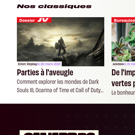
Nos classiques
Dossier
Bureaulog
Ellen Replay
le 22 mars 2021
ackboo
le 21 m
Parties à l'aveugle
De l'im
vertes 
Comment explorer les mondes de Dark
Souls III, Ocarina of Time et Call of Duty
Le bonheur
en étant non-voyant