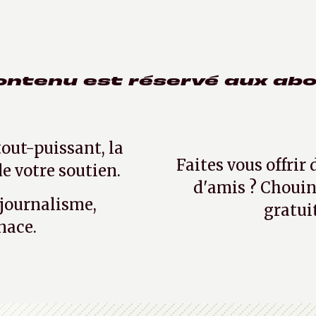
ontenu est réservé aux ab
tout-puissant, la
Faites vous offrir
e votre soutien.
d'amis ? Chouin
 journalisme,
gratui
nace.