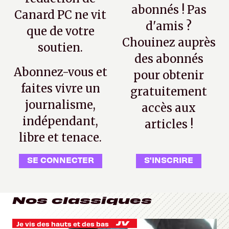
abonnés ! Pas
Canard PC ne vit
d'amis ?
que de votre
Chouinez auprès
soutien.
des abonnés
Abonnez-vous et
pour obtenir
faites vivre un
gratuitement
journalisme,
accès aux
indépendant,
articles !
libre et tenace.
SE CONNECTER
S'INSCRIRE
Nos classiques
Je vis des hauts et des bas