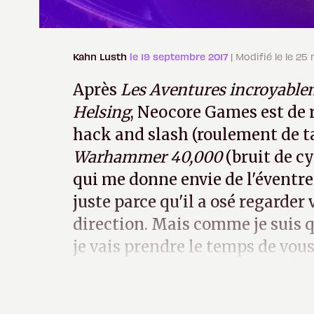
Kahn Lusth
le 19 septembre 2017
| Modifié le le 25
Après
Les Aventures incroyabl
Helsing
, Neocore Games est de 
hack and slash (roulement de t
Warhammer 40,000
(bruit de c
qui me donne envie de l'évent
juste parce qu'il a osé regard
direction. Mais comme je suis q
je vais prendre le temps de vou
titre risque de finir avec la têt