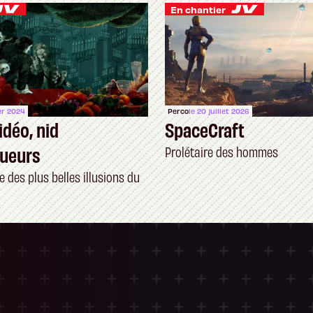
En chantier
ier 2024
Perco
le 20 juillet 2026
idéo, nid
SpaceCraft
queurs
Prolétaire des hommes
e des plus belles illusions du