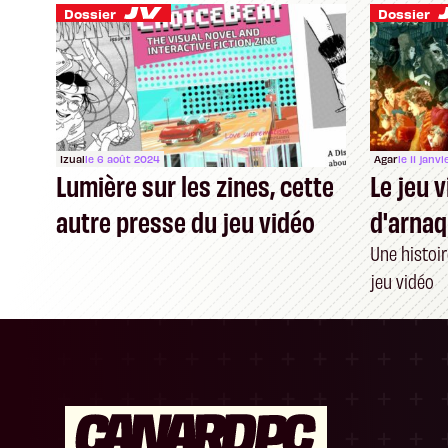
Dossier
Dossier
Izual
le 6 août 2024
Agar
le 11 janv
Lumière sur les zines, cette
Le jeu v
autre presse du jeu vidéo
d'arna
Une histoir
jeu vidéo