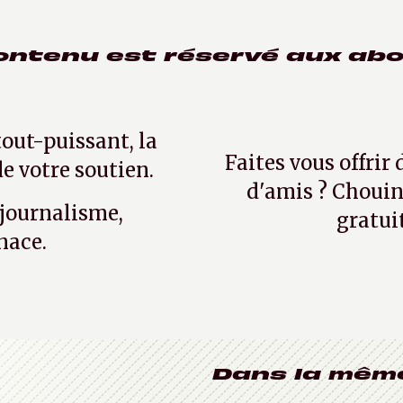
ontenu est réservé aux ab
tout-puissant, la
Faites vous offrir
e votre soutien.
d'amis ? Chouin
 journalisme,
gratui
nace.
Dans la mêm