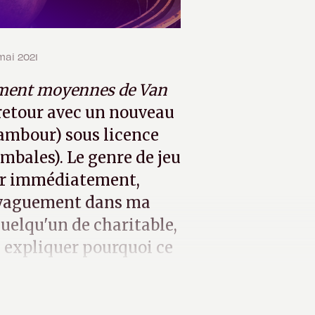
 mai 2021
ement moyennes de Van
retour avec un nouveau
ambour) sous licence
ymbales). Le genre de jeu
rer immédiatement,
er vaguement dans ma
uelqu'un de charitable,
s expliquer pourquoi ce
e dans le mur.