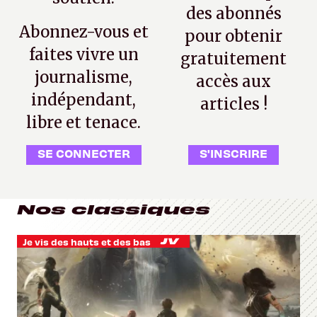
des abonnés
Abonnez-vous et
pour obtenir
faites vivre un
gratuitement
journalisme,
accès aux
indépendant,
articles !
libre et tenace.
SE CONNECTER
S'INSCRIRE
Nos classiques
Je vis des hauts et des bas