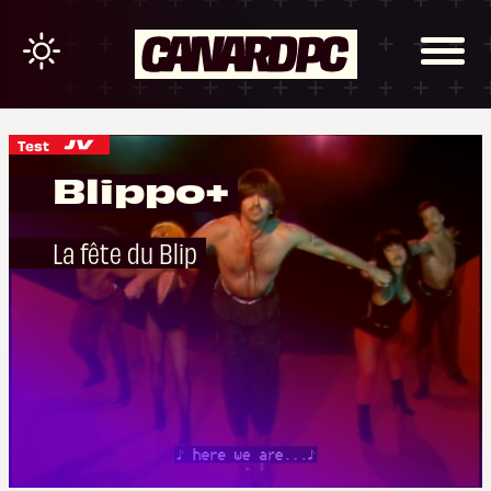
Test
Blippo+
La fête du Blip