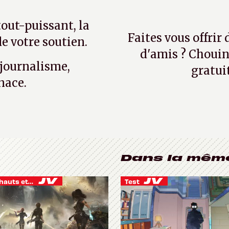
tout-puissant, la
Faites vous offrir
e votre soutien.
d'amis ? Chouin
 journalisme,
gratui
nace.
Dans la mêm
Je vis des hauts et des bas
Test