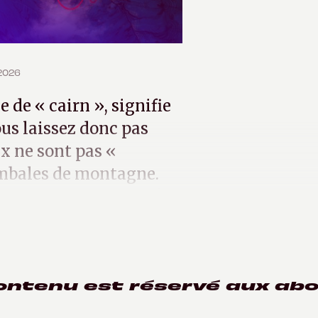
 2026
ne de « cairn », signifie
ous laissez donc pas
ux ne sont pas «
ombales de montagne.
«
Ci‑gît Perco, cheeeh !
»
ontenu est réservé aux ab