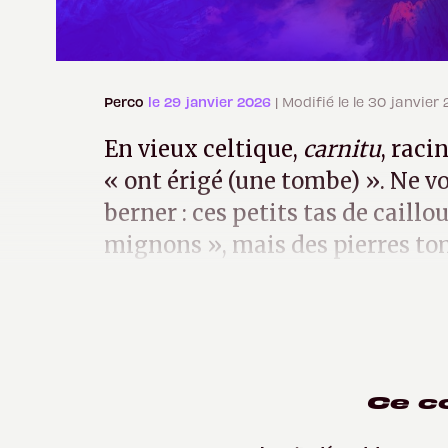
Perco
le 29 janvier 2026
| Modifié le le 30 janvier
En vieux celtique,
carnitu
, raci
« ont érigé (une tombe) ». Ne v
berner : ces petits tas de caillo
mignons », mais des pierres t
Sur chacune, on pourrait lire : 
Ce c