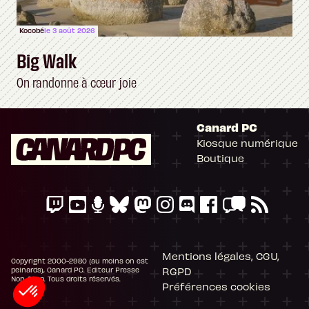
Kocobé
le 3 août 2026
Big Walk
On randonne à cœur joie
Canard PC
Kiosque numérique
Boutique
Mentions légales, CGU,
Copyright 2000-2980 (au moins on est
RGPD
peinards), Canard PC. Editeur Presse
Non-Stop. Tous droits réservés.
Préférences cookies