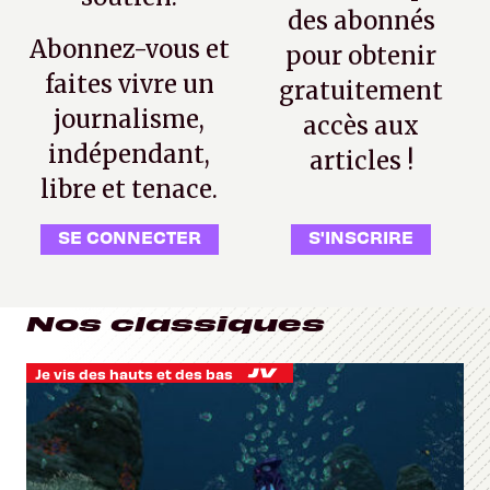
des abonnés
Abonnez-vous et
pour obtenir
faites vivre un
gratuitement
journalisme,
accès aux
indépendant,
articles !
libre et tenace.
SE CONNECTER
S'INSCRIRE
Nos classiques
Je vis des hauts et des bas