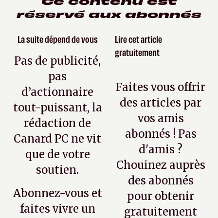
Ce contenu est
réservé aux abonnés
La suite dépend de vous
Lire cet article
gratuitement
Pas de publicité,
pas
Faites vous offrir
d’actionnaire
des articles par
tout-puissant, la
vos amis
rédaction de
abonnés ! Pas
Canard PC ne vit
d'amis ?
que de votre
Chouinez auprès
soutien.
des abonnés
Abonnez-vous et
pour obtenir
faites vivre un
gratuitement