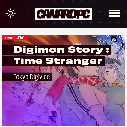
Test
Digimon Story :
Time Stranger
Tokyo Digivice