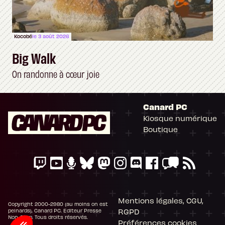
Kocobé
le 3 août 2026
Big Walk
On randonne à cœur joie
Canard PC
Kiosque numérique
Boutique
Mentions légales, CGU,
Copyright 2000-2980 (au moins on est
RGPD
peinards), Canard PC. Editeur Presse
Non-Stop. Tous droits réservés.
Préférences cookies