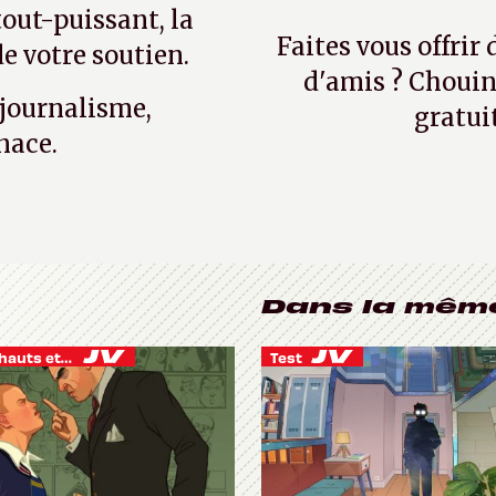
tout-puissant, la
Faites vous offrir
e votre soutien.
d'amis ? Chouin
 journalisme,
gratui
nace.
Dans la mêm
Je vis des hauts et des bas
Test