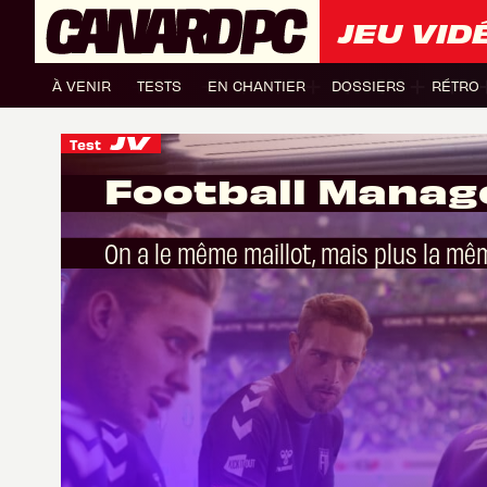
JEU VID
À VENIR
TESTS
EN CHANTIER
DOSSIERS
RÉTRO
Test
Football Manag
On a le même maillot, mais plus la m