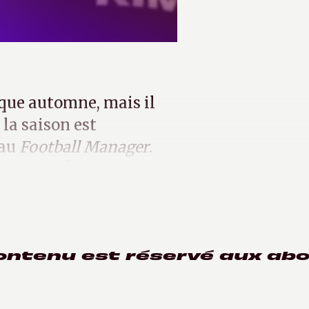
que automne, mais il
 la saison est
eau
Football Manager
.
2e vague ?
ontenu est réservé aux ab