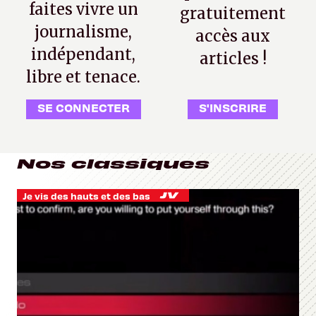
faites vivre un
gratuitement
journalisme,
accès aux
indépendant,
articles !
libre et tenace.
SE CONNECTER
S'INSCRIRE
Nos classiques
Je vis des hauts et des bas