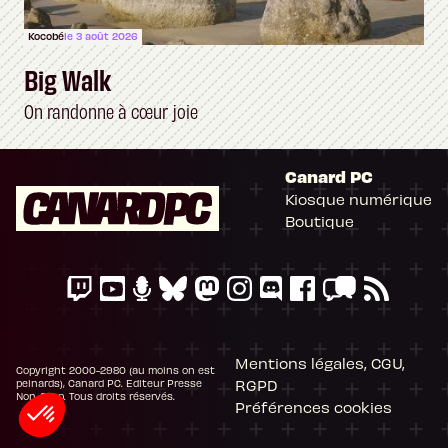
Kocobé
le 3 août 2026
Big Walk
On randonne à cœur joie
Canard PC
Kiosque numérique
Boutique
Mentions légales, CGU,
Copyright 2000-2980 (au moins on est
RGPD
peinards), Canard PC. Editeur Presse
Non-Stop. Tous droits réservés.
Préférences cookies