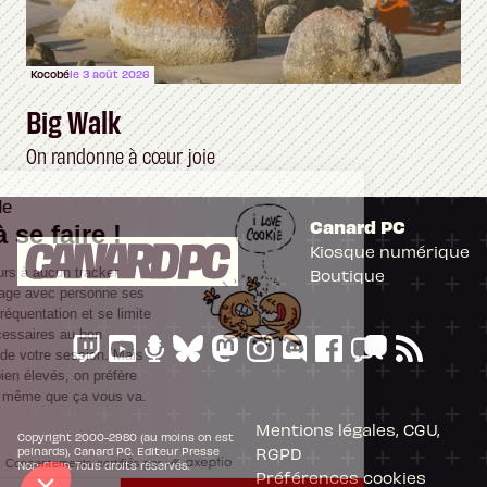
Kocobé
le 3 août 2026
Big Walk
On randonne à cœur joie
Il n'y a pas de
Canard PC
Cookie à se faire !
Kiosque numérique
Ce site n'a recours à aucun tracker
Boutique
externe, ne partage avec personne ses
statistiques de fréquentation et se limite
aux cookies nécessaires au bon
fonctionnement de votre session. Mais
comme on est bien élevés, on préfère
s'assurer quand même que ça vous va.
Mentions légales, CGU,
Copyright 2000-2980 (au moins on est
RGPD
peinards), Canard PC. Editeur Presse
Consentements certifiés par
Non-Stop. Tous droits réservés.
Préférences cookies