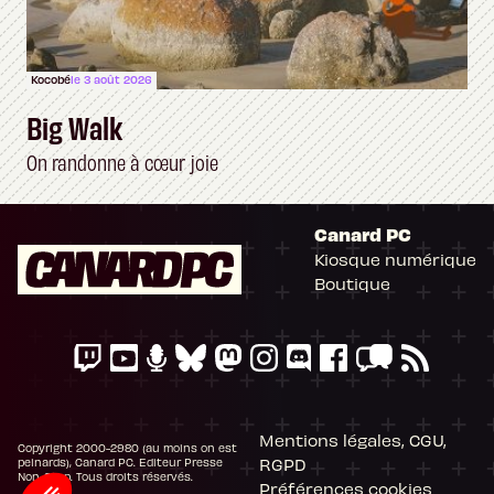
Kocobé
le 3 août 2026
Big Walk
On randonne à cœur joie
Canard PC
Kiosque numérique
Boutique
Mentions légales, CGU,
Copyright 2000-2980 (au moins on est
RGPD
peinards), Canard PC. Editeur Presse
Non-Stop. Tous droits réservés.
Préférences cookies