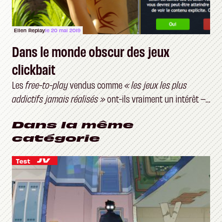
Ellen Replay
le 20 mai 2019
Dans le monde obscur des jeux
clickbait
Les
free-to-play
vendus comme
« les jeux les plus
addictifs jamais réalisés »
ont-ils vraiment un intérêt –
et un public ?
Dans la même
catégorie
Test