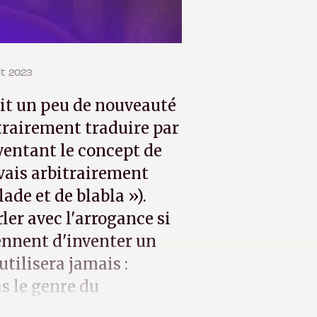
let 2023
ait un peu de nouveauté
itrairement traduire par
ventant le concept de
 vais arbitrairement
ade et de blabla »).
er avec l'arrogance si
ennent d'inventer un
tilisera jamais :
s le genre du
la.