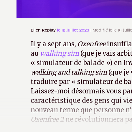
Ellen Replay
le 12 juillet 2023
| Modifié le le 14 juil
Il y a sept ans,
Oxenfree
insuffl
au
walking sim
(que je vais arb
« simulateur de balade ») en in
walking and talking sim
(que je
traduire par « simulateur de bal
Laissez-moi désormais vous parl
caractéristique des gens qui vi
nouveau terme que personne n'u
Oxenfree 2
ne révolutionnera pa
simulateur de balade et de blab