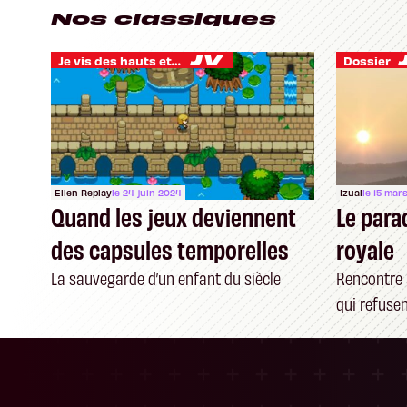
Nos classiques
Je vis des hauts et des bas
Dossier
Ellen Replay
le 24 juin 2024
Izual
le 15 mar
Quand les jeux deviennent
Le para
des capsules temporelles
royale
La sauvegarde d’un enfant du siècle
Rencontre 
qui refuse