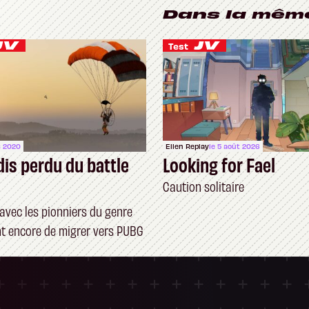
Dans la mêm
Test
s 2020
Ellen Replay
le 5 août 2026
dis perdu du battle
Looking for Fael
Caution solitaire
avec les pionniers du genre
nt encore de migrer vers PUBG