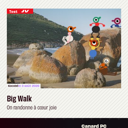
Test
Kocobé
le 3 août 2026
Big Walk
On randonne à cœur joie
Canard PC