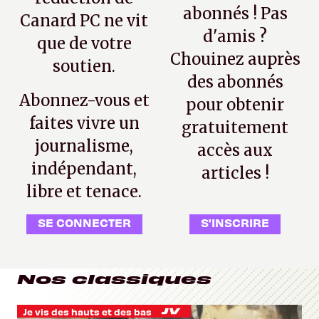
abonnés ! Pas
Canard PC ne vit
d'amis ?
que de votre
Chouinez auprès
soutien.
des abonnés
Abonnez-vous et
pour obtenir
faites vivre un
gratuitement
journalisme,
accès aux
indépendant,
articles !
libre et tenace.
SE CONNECTER
S'INSCRIRE
Nos classiques
Je vis des hauts et des bas