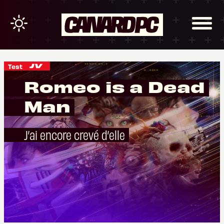
Test
Romeo is a Dead
Man
J’ai encore crevé d’elle