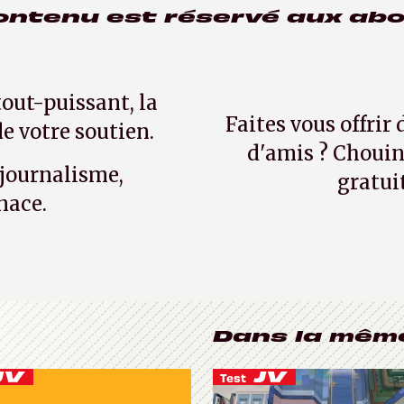
ontenu est réservé aux ab
tout-puissant, la
Faites vous offrir
e votre soutien.
d'amis ? Chouin
 journalisme,
gratui
nace.
Dans la mêm
Test