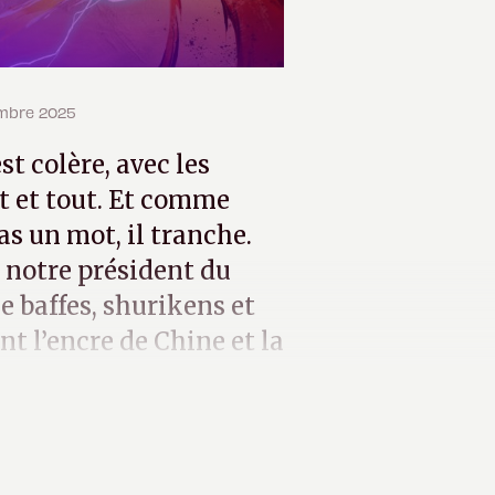
tembre 2025
st colère, avec les
ut et tout. Et comme
as un mot, il tranche.
, notre président du
e baffes, shurikens et
nt l’encre de Chine et la