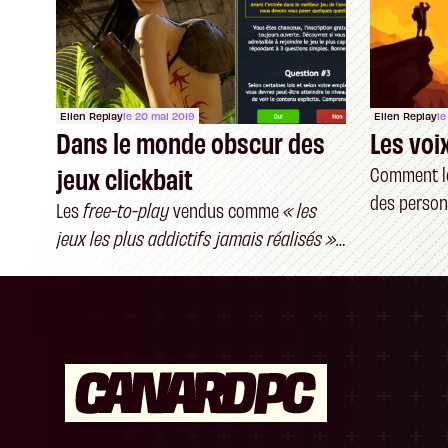
Ellen Replay
le 20 mai 2019
Ellen Replay
le
Dans le monde obscur des
Les voix
jeux clickbait
Comment le
des person
Les
free-to-play
vendus comme
« les
l'écran
jeux les plus addictifs jamais réalisés »
ont-ils vraiment un intérêt – et un
public ?