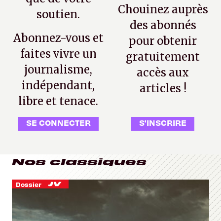
Chouinez auprès
soutien.
des abonnés
Abonnez-vous et
pour obtenir
faites vivre un
gratuitement
journalisme,
accès aux
indépendant,
articles !
libre et tenace.
SE CONNECTER
S'INSCRIRE
Nos classiques
Dossier