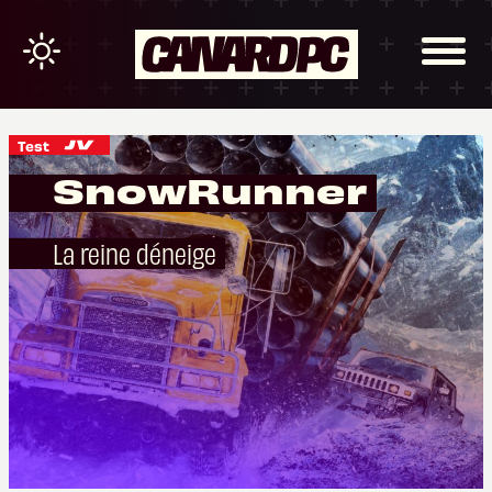
Test
SnowRunner
La reine déneige