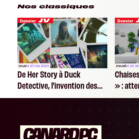
Nos classiques
Dossier
Dossier
Izual
le 27 mai 2024
Heudé
le 26 d
De Her Story à Duck
Chaises
Detective, l’invention des
» : att
« deduction games »
fausse