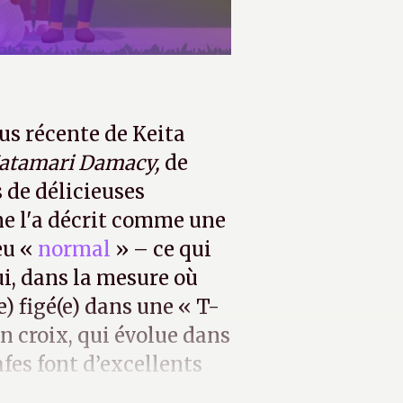
lus récente de Keita
atamari Damacy,
de
s de délicieuses
e l'a décrit comme une
eu «
normal
» – ce qui
i, dans la mesure où
e) figé(e) dans une « T-
n croix, qui évolue dans
fes font d’excellents
 sont doués de parole.