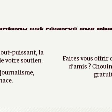
ontenu est réservé aux ab
tout-puissant, la
Faites vous offrir
e votre soutien.
d'amis ? Chouin
 journalisme,
gratui
nace.