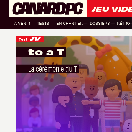
JEU VID
À VENIR
TESTS
EN CHANTIER
DOSSIERS
RÉTRO
Test
to a T
La cérémonie du T