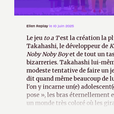
Ellen Replay
le 10 juin 2025
Le jeu
to a T
est la création la p
Takahashi, le développeur de
K
Noby Noby Boy
et de tout un ta
bizarreries. Takahashi lui-mêm
modeste tentative de faire un j
dit quand même beaucoup de lu
l'on y incarne un(e) adolescent(
pose », les bras éternellement e
un monde très coloré où les gira
sandwichs et où les monocycles