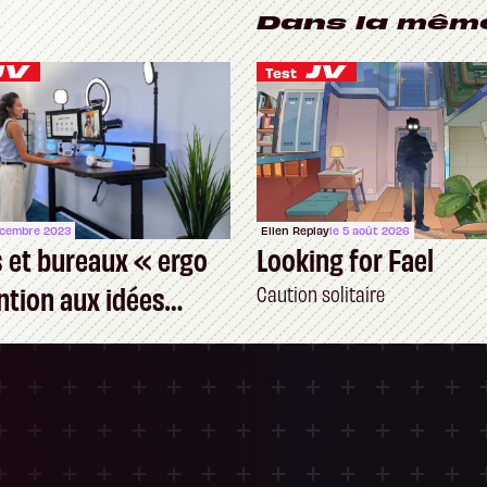
Dans la mêm
Test
écembre 2023
Ellen Replay
le 5 août 2026
 et bureaux « ergo
Looking for Fael
ention aux idées
Caution solitaire
s