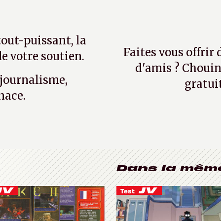
tout-puissant, la
Faites vous offrir
e votre soutien.
d'amis ? Chouin
 journalisme,
gratui
nace.
Dans la mêm
Test