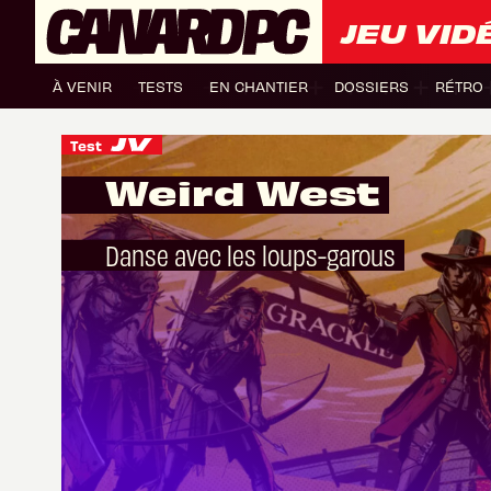
JEU VID
À VENIR
TESTS
EN CHANTIER
DOSSIERS
RÉTRO
Test
Weird West
Danse avec les loups-garous