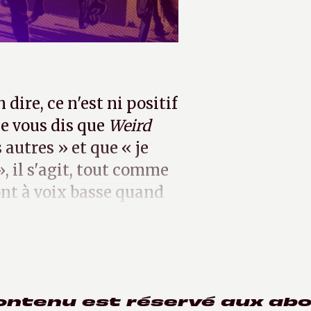
 dire, ce n'est ni positif
je vous dis que
Weird
autres » et que « je
, il s'agit, tout comme
ont à voix basse quand
, d'un compliment.
ontenu est réservé aux ab