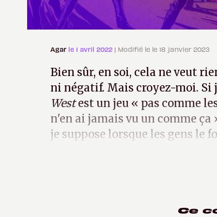
Agar
le 1 avril 2022
| Modifié le le 18 janvier 2023
Bien sûr, en soi, cela ne veut rien
ni négatif. Mais croyez-moi. Si 
West
est un jeu « pas comme les 
n'en ai jamais vu un comme ça »
je suppose lorsque les gens le f
je passe devant eux dans la rue
Ce c