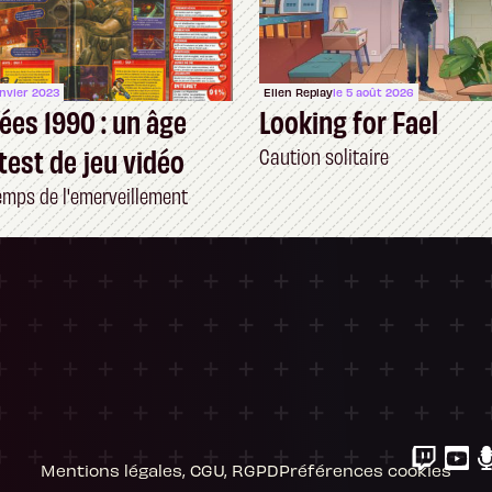
anvier 2023
Ellen Replay
le 5 août 2026
ées 1990 : un âge
Looking for Fael
 test de jeu vidéo
Caution solitaire
temps de l'emerveillement
ersonnalisez vos Options
 gérer vos paramètres de confidentialité, en g
Mentions légales, CGU, RGPD
Préférences cookies