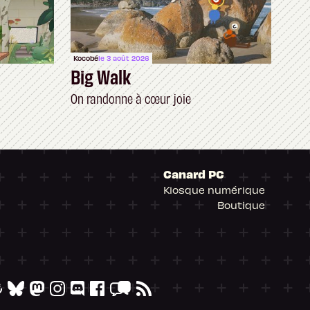
Kocobé
le 3 août 2026
Big Walk
On randonne à cœur joie
Canard PC
Kiosque numérique
Boutique
arantissant la conformité avec les réglementat