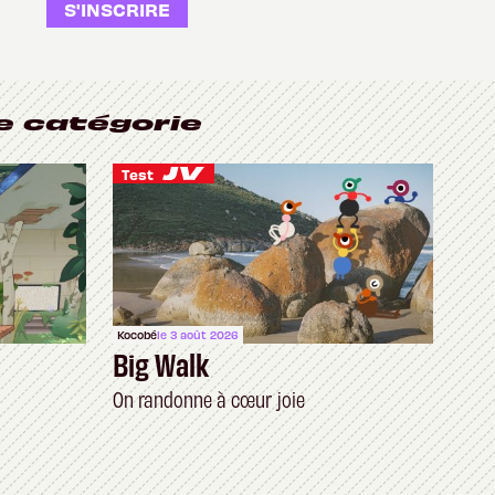
S'INSCRIRE
e catégorie
Test
Kocobé
le 3 août 2026
Big Walk
On randonne à cœur joie