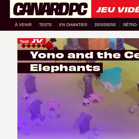
JEU VID
À VENIR
TESTS
EN CHANTIER
DOSSIERS
RÉTRO
Test
Yono and the Ce
Elephants