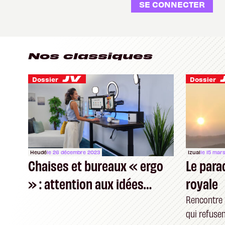
SE CONNECTER
Nos classiques
Dossier
Dossier
Heudé
le 26 décembre 2023
Izual
le 15 mar
Chaises et bureaux « ergo
Le para
» : attention aux idées
royale
fausses
Rencontre 
qui refuse