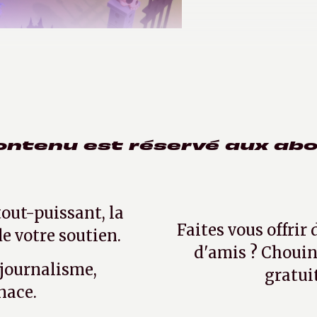
2021
ontenu est réservé aux ab
tout-puissant, la
Faites vous offrir
e votre soutien.
d'amis ? Chouin
 journalisme,
gratui
nace.