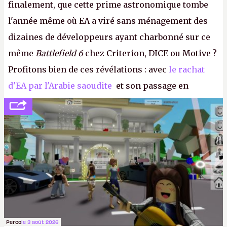
finalement, que cette prime astronomique tombe
l'année même où EA a viré sans ménagement des
dizaines de développeurs ayant charbonné sur ce
même
Battlefield 6
chez Criterion, DICE ou Motive ?
Profitons bien de ces révélations : avec
le rachat
d'EA par l'Arabie saoudite
et son passage en
société privée, l'éditeur n'aura bientôt plus
l'obligation de publier ses bilans. Encore une
victoire pour la transparence.
P.
Perco
le 3 août 2026