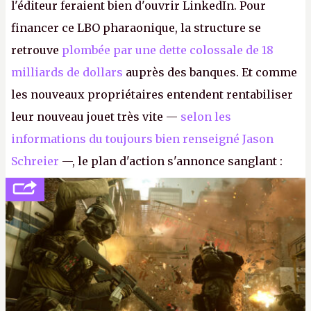
l'éditeur feraient bien d'ouvrir LinkedIn. Pour
financer ce LBO pharaonique, la structure se
retrouve
plombée par une dette colossale de 18
milliards de dollars
auprès des banques. Et comme
les nouveaux propriétaires entendent rentabiliser
leur nouveau jouet très vite —
selon les
informations du toujours bien renseigné Jason
Schreier
—, le plan d'action s'annonce sanglant :
réductions de coûts drastiques, fermetures de
studios et licenciements massifs. En gros, essorer
FC
et
Battlefield
, puis virer le reste.
P.