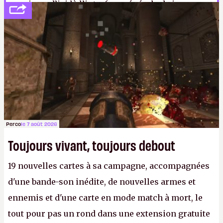
aussi que d’ici là l’interface générale du jeu aura
été revue, car ce point m’avait chiffonné à l’époque
de la démo. Et je déteste être chiffonné.
I.
Perco
le 7 août 2026
Toujours vivant, toujours debout
19 nouvelles cartes à sa campagne, accompagnées
d'une bande-son inédite, de nouvelles armes et
ennemis et d'une carte en mode match à mort, le
tout pour pas un rond dans une extension gratuite