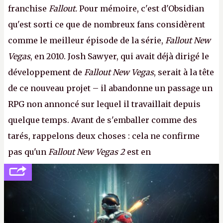
franchise
Fallout.
Pour mémoire, c'est d'Obsidian
qu'est sorti ce que de nombreux fans considèrent
comme le meilleur épisode de la série,
Fallout New
Vegas
, en 2010. Josh Sawyer, qui avait déjà dirigé le
développement de
Fallout New Vegas
, serait à la tête
de ce nouveau projet – il abandonne un passage un
RPG non annoncé sur lequel il travaillait depuis
quelque temps. Avant de s'emballer comme des
tarés, rappelons deux choses : cela ne confirme
pas qu'un
Fallout New Vegas 2
est en
développement (pour ce que l'on sait, ils bossent
peut-être sur
Fallout Football
ou
Fallout vs. Les
Lapins Crétins)
et l'Obsidian d'aujourd'hui n'est plus
le même studio qu'il y a 15 ans. Mais bon, OK, on