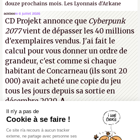
douze prochains mois. Les Lyonnais d'Arkane
(Dishonored,
Deathloop
) pourraient faire partie des
ackboo
le 6 juillet 2026
CD Projekt annonce que
Cyberpunk
prochaines victimes, puisque Microsoft a confirmé
2077
vient de dépasser les 40 millions
vouloir se séparer du studio.
A.
d'exemplaires vendus. J'ai fait le
calcul pour vous donner un ordre de
grandeur, c'est comme si chaque
habitant de Concarneau (ils sont 20
000) avait acheté une copie du jeu
tous les jours depuis sa sortie en
décembre 2020.
A.
Il n'y a pas de
Canard PC
Cookie à se faire !
Kiosque numérique
Ce site n'a recours à aucun tracker
Boutique
externe, ne partage avec personne ses