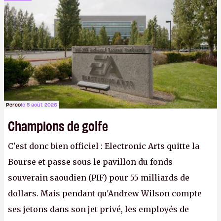
cher payé que le temps passé à dev, mais ça
apprendra aux petits malins qu'on ne braque pas
Gabe Newell aussi facilement.
P.
Perco
le 5 août 2026
Champions de golfe
C'est donc bien officiel : Electronic Arts quitte la
Bourse et passe sous le pavillon du fonds
souverain saoudien (PIF) pour 55 milliards de
dollars. Mais pendant qu'Andrew Wilson compte
ses jetons dans son jet privé, les employés de