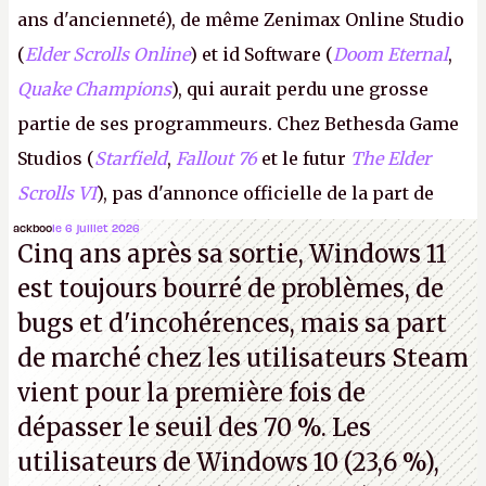
ans d'ancienneté), de même Zenimax Online Studio
(
Elder Scrolls Online
) et id Software (
Doom Eternal
,
Quake Champions
), qui aurait perdu une grosse
partie de ses programmeurs. Chez Bethesda Game
Studios (
Starfield
,
Fallout 76
et le futur
The Elder
Scrolls VI
), pas d'annonce officielle de la part de
Microsoft, mais le syndicat des employés confirme
ackboo
le 6 juillet 2026
Cinq ans après sa sortie, Windows 11
de nombreux licenciements.
A.
est toujours bourré de problèmes, de
bugs et d'incohérences, mais sa part
de marché chez les utilisateurs Steam
vient pour la première fois de
dépasser le seuil des 70 %. Les
utilisateurs de Windows 10 (23,6 %),