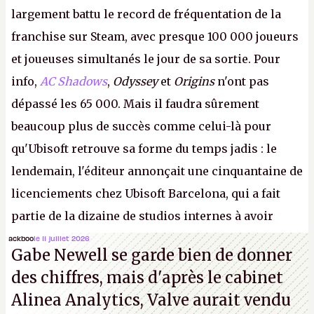
largement battu le record de fréquentation de la
franchise sur Steam, avec presque 100 000 joueurs
et joueuses simultanés le jour de sa sortie. Pour
info,
AC Shadows
,
Odyssey
et
Origins
n'ont pas
dépassé les 65 000. Mais il faudra sûrement
beaucoup plus de succès comme celui-là pour
qu'Ubisoft retrouve sa forme du temps jadis : le
lendemain, l'éditeur annonçait une cinquantaine de
licenciements chez Ubisoft Barcelona, qui a fait
partie de la dizaine de studios internes à avoir
travaillé sur cet
Assassin's Creed
sous la direction
ackboo
le 11 juillet 2026
Gabe Newell se garde bien de donner
d'Ubisoft Singapour.
A.
des chiffres, mais d'après le cabinet
Alinea Analytics, Valve aurait vendu