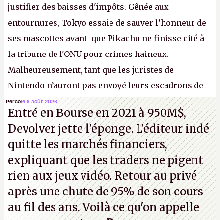
justifier des baisses d'impôts. Gênée aux
entournures, Tokyo essaie de sauver l’honneur de
ses mascottes avant que Pikachu ne finisse cité à
la tribune de l'ONU pour crimes haineux.
Malheureusement, tant que les juristes de
Nintendo n’auront pas envoyé leurs escadrons de
la mort judiciaires pour distribuer du copyright
Perco
le 6 août 2026
Entré en Bourse en 2021 à 950M$,
strike à tour de bras, l'Oncle Sam continuera
Devolver jette l'éponge. L'éditeur indé
d'étaler sa confiture intellectuelle sur vos
quitte les marchés financiers,
souvenirs d'enfance.
P.
expliquant que les traders ne pigent
rien aux jeux vidéo. Retour au privé
après une chute de 95% de son cours
au fil des ans. Voilà ce qu'on appelle