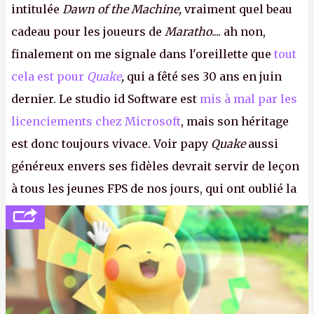
intitulée
Dawn of the Machine,
vraiment quel beau
cadeau pour les joueurs de
Maratho
.... ah non,
finalement on me signale dans l'oreillette que
tout
cela est pour
Quake
,
qui a fêté ses 30 ans en juin
dernier. Le studio id Software est
mis à mal par les
licenciements chez Microsoft
, mais son héritage
est donc toujours vivace. Voir papy
Quake
aussi
généreux envers ses fidèles devrait servir de leçon
à tous les jeunes FPS de nos jours, qui ont oublié la
politesse et le respect envers leurs joueurs et les
anciens. Il leur faudrait une bonne guerre des
consoles à ces petits cons !
P.