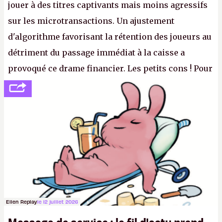
jouer à des titres captivants mais moins agressifs
sur les microtransactions. Un ajustement
d'algorithme favorisant la rétention des joueurs au
détriment du passage immédiat à la caisse a
provoqué ce drame financier. Les petits cons ! Pour
se consoler, le PDG David Baszucki peut compter
sur le déblocage du jeu en Russie et l'explosion des
joueurs majeurs (+32 %). L'avenir appartient donc
aux adultes, qui ne sont jamais que des enfants
avec du pouvoir d'achat.
P.
Ellen Replay
le 12 juillet 2026