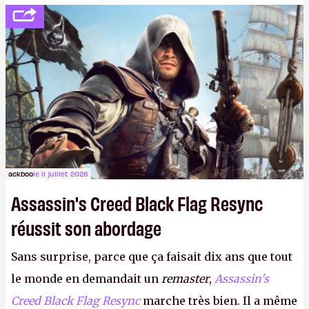
votre famille et aux inconnus que vous croisez
dans la rue. Bon été à tous ! –
ER.
ackboo
le 11 juillet 2026
Assassin's Creed Black Flag Resync
réussit son abordage
Sans surprise, parce que ça faisait dix ans que tout
le monde en demandait un
remaster
,
Assassin's
Creed Black Flag Resync
marche très bien. Il a même