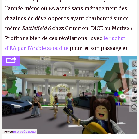
l'année même où EA a viré sans ménagement des
dizaines de développeurs ayant charbonné sur ce
même
Battlefield 6
chez Criterion, DICE ou Motive ?
Profitons bien de ces révélations : avec
le rachat
d'EA par l'Arabie saoudite
pour et son passage en
société privée, l'éditeur n'aura bientôt plus
l'obligation de publier ses bilans. Encore une
victoire pour la transparence.
P.
Perco
le 3 août 2026