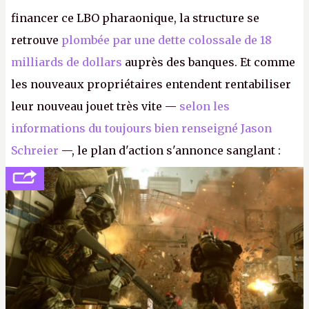
financer ce LBO pharaonique, la structure se
retrouve
plombée par une dette colossale de 18
milliards de dollars
auprès des banques. Et comme
les nouveaux propriétaires entendent rentabiliser
leur nouveau jouet très vite —
selon les
informations du toujours bien renseigné Jason
Schreier
—, le plan d'action s'annonce sanglant :
réductions de coûts drastiques, fermetures de
studios et licenciements massifs. En gros, essorer
FC
et
Battlefield
, puis virer le reste.
P.