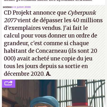
(Dishonored,
Deathloop
) pourraient faire partie des
ackboo
le 6 juillet 2026
CD Projekt annonce que
Cyberpunk
prochaines victimes, puisque Microsoft a confirmé
2077
vient de dépasser les 40 millions
vouloir se séparer du studio.
A.
d'exemplaires vendus. J'ai fait le
calcul pour vous donner un ordre de
grandeur, c'est comme si chaque
habitant de Concarneau (ils sont 20
000) avait acheté une copie du jeu
tous les jours depuis sa sortie en
décembre 2020.
A.