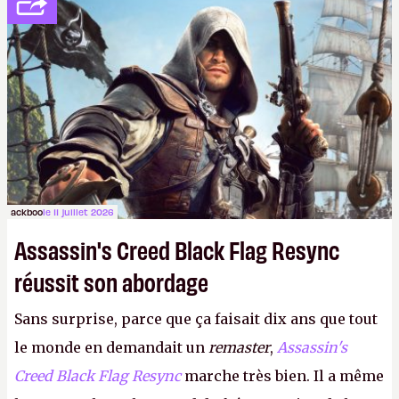
votre famille et aux inconnus que vous croisez
dans la rue. Bon été à tous ! –
ER.
ackboo
le 11 juillet 2026
Assassin's Creed Black Flag Resync
réussit son abordage
Sans surprise, parce que ça faisait dix ans que tout
le monde en demandait un
remaster
,
Assassin's
Creed Black Flag Resync
marche très bien. Il a même