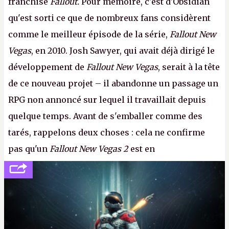
franchise
Fallout.
Pour mémoire, c'est d'Obsidian
qu'est sorti ce que de nombreux fans considèrent
comme le meilleur épisode de la série,
Fallout New
Vegas
, en 2010. Josh Sawyer, qui avait déjà dirigé le
développement de
Fallout New Vegas
, serait à la tête
de ce nouveau projet – il abandonne un passage un
RPG non annoncé sur lequel il travaillait depuis
quelque temps. Avant de s'emballer comme des
tarés, rappelons deux choses : cela ne confirme
pas qu'un
Fallout New Vegas 2
est en
développement (pour ce que l'on sait, ils bossent
peut-être sur
Fallout Football
ou
Fallout vs. Les
Lapins Crétins)
et l'Obsidian d'aujourd'hui n'est plus
le même studio qu'il y a 15 ans. Mais bon, OK, on