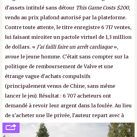
d'assets intitulé sans détour
This Game Costs $200
,
vendu au prix plafond autorisé par la plateforme.
Contre toute attente, le titre enregistre 6 717 ventes,
lui faisant miroiter un pactole virtuel de 1,3 million
de dollars. «
J'ai failli faire un arrêt cardiaque
»,
avoue le jeune homme. C'était sans compter sur la
politique de remboursement de Valve et une
étrange vague d'achats compulsifs
(principalement venus de Chine, sans même
lancer le jeu). Résultat : 6 707 acheteurs ont
demandé à revoir leur argent dans la foulée. Au lieu
de s'acheter une île privée, l'auteur repart avec à
peine 2 000 dollars en poche. C'est toujours plus
cher payé que le temps passé à dev, mais ça