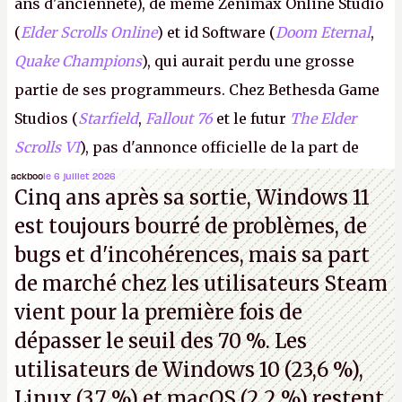
ans d'ancienneté), de même Zenimax Online Studio
(
Elder Scrolls Online
) et id Software (
Doom Eternal
,
Quake Champions
), qui aurait perdu une grosse
partie de ses programmeurs. Chez Bethesda Game
Studios (
Starfield
,
Fallout 76
et le futur
The Elder
Scrolls VI
), pas d'annonce officielle de la part de
Microsoft, mais le syndicat des employés confirme
ackboo
le 6 juillet 2026
Cinq ans après sa sortie, Windows 11
de nombreux licenciements.
A.
est toujours bourré de problèmes, de
bugs et d'incohérences, mais sa part
de marché chez les utilisateurs Steam
vient pour la première fois de
dépasser le seuil des 70 %. Les
utilisateurs de Windows 10 (23,6 %),
Linux (3,7 %) et macOS (2,2 %) restent