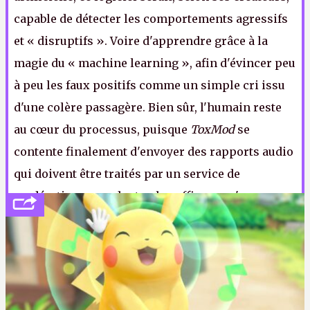
capable de détecter les comportements agressifs
et « disruptifs ». Voire d'apprendre grâce à la
magie du « machine learning », afin d'évincer peu
à peu les faux positifs comme un simple cri issu
d'une colère passagère. Bien sûr, l'humain reste
au cœur du processus, puisque
ToxMod
se
contente finalement d'envoyer des rapports audio
qui doivent être traités par un service de
modération, sans doute plus efficace qu'un
énième bouton « report » qui envoie directement
l'alerte du joueur dans la corbeille du client mail
.