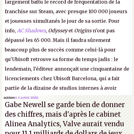
largement battu le record de fréquentation de la
franchise sur Steam, avec presque 100 000 joueurs
et joueuses simultanés le jour de sa sortie. Pour
info,
AC Shadows
,
Odyssey
et
Origins
n'ont pas
dépassé les 65 000. Mais il faudra sûrement
beaucoup plus de succès comme celui-là pour
qu'Ubisoft retrouve sa forme du temps jadis : le
lendemain, l'éditeur annonçait une cinquantaine de
licenciements chez Ubisoft Barcelona, qui a fait
partie de la dizaine de studios internes à avoir
travaillé sur cet
Assassin's Creed
sous la direction
ackboo
le 11 juillet 2026
Gabe Newell se garde bien de donner
d'Ubisoft Singapour.
A.
des chiffres, mais d'après le cabinet
Alinea Analytics, Valve aurait vendu
pour 11,1 milliards de dollars de jeux