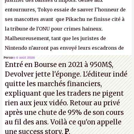
justifier des baisses d'impôts. Gênée aux
entournures, Tokyo essaie de sauver l’honneur de
ses mascottes avant que Pikachu ne finisse cité à
la tribune de l'ONU pour crimes haineux.
Malheureusement, tant que les juristes de
Nintendo n’auront pas envoyé leurs escadrons de
la mort judiciaires pour distribuer du copyright
Perco
le 6 août 2026
Entré en Bourse en 2021 à 950M$,
strike à tour de bras, l'Oncle Sam continuera
Devolver jette l'éponge. L'éditeur indé
d'étaler sa confiture intellectuelle sur vos
quitte les marchés financiers,
souvenirs d'enfance.
P.
expliquant que les traders ne pigent
rien aux jeux vidéo. Retour au privé
après une chute de 95% de son cours
au fil des ans. Voilà ce qu'on appelle
une success story.
P
.