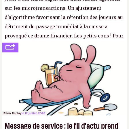
sur les microtransactions. Un ajustement
d'algorithme favorisant la rétention des joueurs au
détriment du passage immédiat à la caisse a
provoqué ce drame financier. Les petits cons ! Pour
se consoler, le PDG David Baszucki peut compter
sur le déblocage du jeu en Russie et l'explosion des
joueurs majeurs (+32 %). L'avenir appartient donc
aux adultes, qui ne sont jamais que des enfants
avec du pouvoir d'achat.
P.
Ellen Replay
le 12 juillet 2026
Message de service : le fil d'actu prend