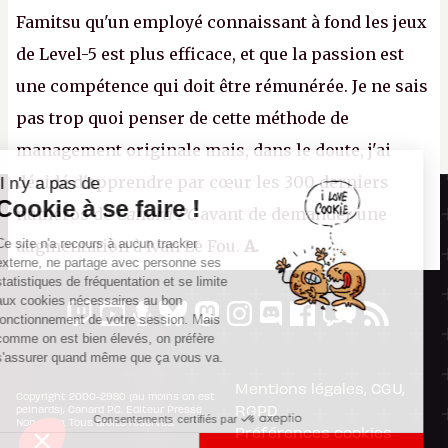
Famitsu qu'un employé connaissant à fond les jeux
de Level-5 est plus efficace, et que la passion est
une compétence qui doit être rémunérée. Je ne sais
pas trop quoi penser de cette méthode de
management originale mais, dans le doute, j'ai
décidé d'apprendre par cœur les 300 derniers
Il n'y a pas de
Canard PC
Cookie à se faire !
numéros de
Canard PC
avant de demander une
Kiosque numérique
Ce site n'a recours à aucun tracker
augmentation à Ivan Le Fou.
A.
Boutique
externe, ne partage avec personne ses
statistiques de fréquentation et se limite
aux cookies nécessaires au bon
fonctionnement de votre session. Mais
comme on est bien élevés, on préfère
s'assurer quand même que ça vous va.
Mentions légales, CGU,
Copyright 2000-2980 (au moins on est
RGPD
peinards), Canard PC. Editeur Presse
Consentements certifiés par
Non-Stop. Tous droits réservés.
Préférences cookies