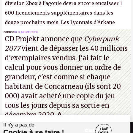
division Xbox à l'agonie devra encore encaisser 1
600 licenciements supplémentaires dans les
douze prochains mois. Les Lyonnais d'Arkane
(Dishonored,
Deathloop
) pourraient faire partie des
ackboo
le 6 juillet 2026
CD Projekt annonce que
Cyberpunk
prochaines victimes, puisque Microsoft a confirmé
2077
vient de dépasser les 40 millions
vouloir se séparer du studio.
A.
d'exemplaires vendus. J'ai fait le
calcul pour vous donner un ordre de
grandeur, c'est comme si chaque
habitant de Concarneau (ils sont 20
000) avait acheté une copie du jeu
tous les jours depuis sa sortie en
décembre 2020.
A.
Il n'y a pas de
Canard PC
Cookie à se faire !