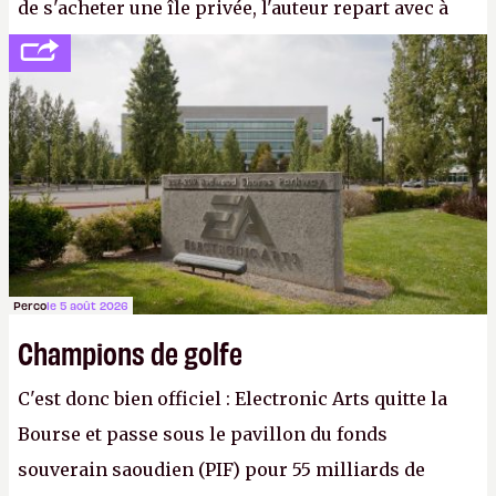
de s'acheter une île privée, l'auteur repart avec à
peine 2 000 dollars en poche. C'est toujours plus
cher payé que le temps passé à dev, mais ça
apprendra aux petits malins qu'on ne braque pas
Gabe Newell aussi facilement.
P.
Perco
le 5 août 2026
Champions de golfe
C'est donc bien officiel : Electronic Arts quitte la
Bourse et passe sous le pavillon du fonds
souverain saoudien (PIF) pour 55 milliards de