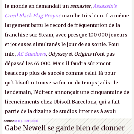
le monde en demandait un
remaster
,
Assassin's
Creed Black Flag Resync
marche très bien. Il a même
largement battu le record de fréquentation de la
franchise sur Steam, avec presque 100 000 joueurs
et joueuses simultanés le jour de sa sortie. Pour
info,
AC Shadows
,
Odyssey
et
Origins
n'ont pas
dépassé les 65 000. Mais il faudra sûrement
beaucoup plus de succès comme celui-là pour
qu'Ubisoft retrouve sa forme du temps jadis : le
lendemain, l'éditeur annonçait une cinquantaine de
licenciements chez Ubisoft Barcelona, qui a fait
partie de la dizaine de studios internes à avoir
travaillé sur cet
Assassin's Creed
sous la direction
ackboo
le 11 juillet 2026
Gabe Newell se garde bien de donner
d'Ubisoft Singapour.
A.