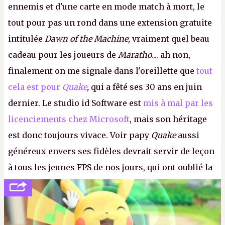
ennemis et d'une carte en mode match à mort, le
tout pour pas un rond dans une extension gratuite
intitulée
Dawn of the Machine,
vraiment quel beau
cadeau pour les joueurs de
Maratho
.... ah non,
finalement on me signale dans l'oreillette que
tout
cela est pour
Quake
,
qui a fêté ses 30 ans en juin
dernier. Le studio id Software est
mis à mal par les
licenciements chez Microsoft
, mais son héritage
est donc toujours vivace. Voir papy
Quake
aussi
généreux envers ses fidèles devrait servir de leçon
à tous les jeunes FPS de nos jours, qui ont oublié la
politesse et le respect envers leurs joueurs et les
anciens. Il leur faudrait une bonne guerre des
consoles à ces petits cons !
P.