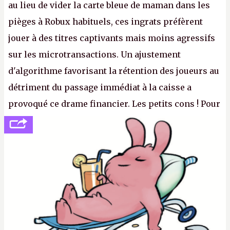
au lieu de vider la carte bleue de maman dans les
pièges à Robux habituels, ces ingrats préfèrent
jouer à des titres captivants mais moins agressifs
sur les microtransactions. Un ajustement
d'algorithme favorisant la rétention des joueurs au
détriment du passage immédiat à la caisse a
provoqué ce drame financier. Les petits cons ! Pour
se consoler, le PDG David Baszucki peut compter
sur le déblocage du jeu en Russie et l'explosion des
joueurs majeurs (+32 %). L'avenir appartient donc
aux adultes, qui ne sont jamais que des enfants
avec du pouvoir d'achat.
P.