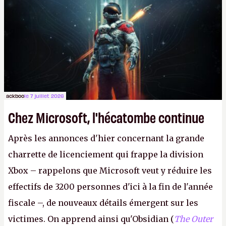
Lapins Crétins)
et l'Obsidian d'aujourd'hui n'est plus
le même studio qu'il y a 15 ans. Mais bon, OK, on
peut commencer à fantasmer.
A.
ackboo
le 7 juillet 2026
Chez Microsoft, l'hécatombe continue
Après les annonces d'hier concernant la grande
charrette de licenciement qui frappe la division
Xbox – rappelons que Microsoft veut y réduire les
effectifs de 3200 personnes d'ici à la fin de l'année
fiscale –, de nouveaux détails émergent sur les
victimes. On apprend ainsi qu'Obsidian (
The Outer