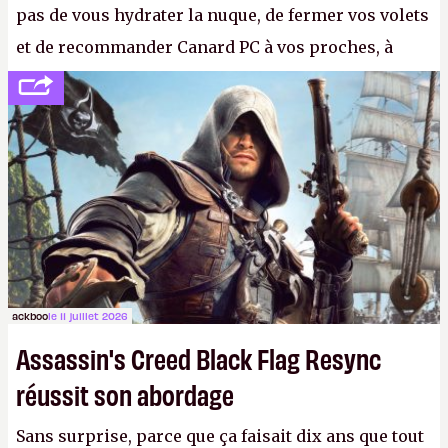
pas de vous hydrater la nuque, de fermer vos volets
et de recommander Canard PC à vos proches, à
votre famille et aux inconnus que vous croisez
dans la rue. Bon été à tous ! –
ER.
ackboo
le 11 juillet 2026
Assassin's Creed Black Flag Resync
réussit son abordage
Sans surprise, parce que ça faisait dix ans que tout