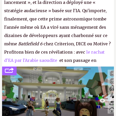
lancement », et la direction a déployé une «
stratégie audacieuse » basée sur l'IA. Qu'importe,
finalement, que cette prime astronomique tombe
l'année même où EA a viré sans ménagement des
dizaines de développeurs ayant charbonné sur ce
même
Battlefield 6
chez Criterion, DICE ou Motive ?
Profitons bien de ces révélations : avec
le rachat
d'EA par l'Arabie saoudite
et son passage en
société privée, l'éditeur n'aura bientôt plus
l'obligation de publier ses bilans. Encore une
victoire pour la transparence.
P.