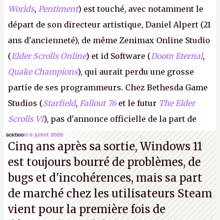
Worlds
,
Pentiment
) est touché, avec notamment le
départ de son directeur artistique, Daniel Alpert (21
ans d'ancienneté), de même Zenimax Online Studio
(
Elder Scrolls Online
) et id Software (
Doom Eternal
,
Quake Champions
), qui aurait perdu une grosse
partie de ses programmeurs. Chez Bethesda Game
Studios (
Starfield
,
Fallout 76
et le futur
The Elder
Scrolls VI
), pas d'annonce officielle de la part de
Microsoft, mais le syndicat des employés confirme
ackboo
le 6 juillet 2026
Cinq ans après sa sortie, Windows 11
de nombreux licenciements.
A.
est toujours bourré de problèmes, de
bugs et d'incohérences, mais sa part
de marché chez les utilisateurs Steam
vient pour la première fois de