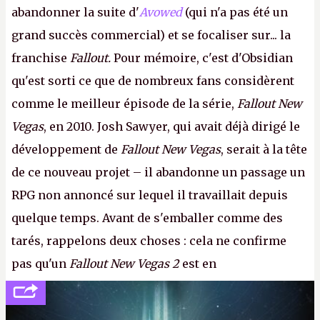
abandonner la suite d'
Avowed
(qui n'a pas été un
grand succès commercial) et se focaliser sur... la
franchise
Fallout.
Pour mémoire, c'est d'Obsidian
qu'est sorti ce que de nombreux fans considèrent
comme le meilleur épisode de la série,
Fallout New
Vegas
, en 2010. Josh Sawyer, qui avait déjà dirigé le
développement de
Fallout New Vegas
, serait à la tête
de ce nouveau projet – il abandonne un passage un
RPG non annoncé sur lequel il travaillait depuis
quelque temps. Avant de s'emballer comme des
tarés, rappelons deux choses : cela ne confirme
pas qu'un
Fallout New Vegas 2
est en
développement (pour ce que l'on sait, ils bossent
peut-être sur
Fallout Football
ou
Fallout vs. Les