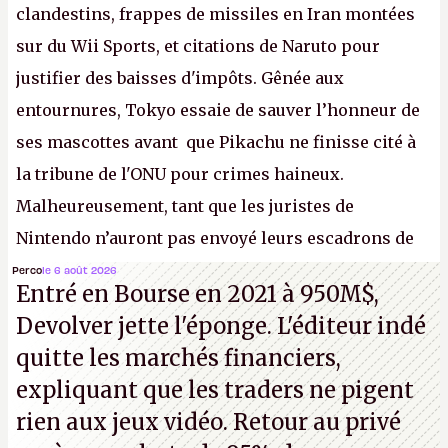
clandestins, frappes de missiles en Iran montées
sur du Wii Sports, et citations de Naruto pour
justifier des baisses d'impôts. Gênée aux
entournures, Tokyo essaie de sauver l’honneur de
ses mascottes avant que Pikachu ne finisse cité à
la tribune de l'ONU pour crimes haineux.
Malheureusement, tant que les juristes de
Nintendo n’auront pas envoyé leurs escadrons de
la mort judiciaires pour distribuer du copyright
Perco
le 6 août 2026
Entré en Bourse en 2021 à 950M$,
strike à tour de bras, l'Oncle Sam continuera
Devolver jette l'éponge. L'éditeur indé
d'étaler sa confiture intellectuelle sur vos
quitte les marchés financiers,
souvenirs d'enfance.
P.
expliquant que les traders ne pigent
rien aux jeux vidéo. Retour au privé