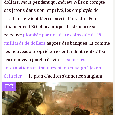
dollars. Mais pendant qu'Andrew Wilson compte
ses jetons dans son jet privé, les employés de
l'éditeur feraient bien d'ouvrir LinkedIn. Pour
financer ce LBO pharaonique, la structure se
retrouve
plombée par une dette colossale de 18
milliards de dollars
auprès des banques. Et comme
les nouveaux propriétaires entendent rentabiliser
leur nouveau jouet très vite —
selon les
informations du toujours bien renseigné Jason
Schreier
—, le plan d'action s'annonce sanglant :
réductions de coûts drastiques, fermetures de
studios et licenciements massifs. En gros, essorer
FC
et
Battlefield
, puis virer le reste.
P.