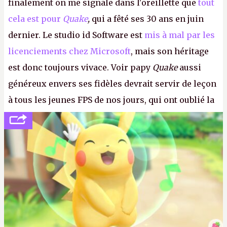
finalement on me signale dans l'oreillette que
tout
cela est pour
Quake
,
qui a fêté ses 30 ans en juin
dernier. Le studio id Software est
mis à mal par les
licenciements chez Microsoft
, mais son héritage
est donc toujours vivace. Voir papy
Quake
aussi
généreux envers ses fidèles devrait servir de leçon
à tous les jeunes FPS de nos jours, qui ont oublié la
politesse et le respect envers leurs joueurs et les
anciens. Il leur faudrait une bonne guerre des
consoles à ces petits cons !
P.