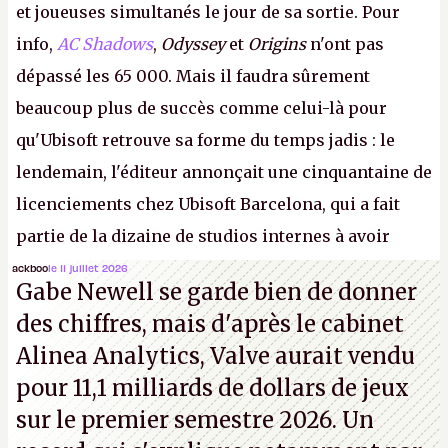
et joueuses simultanés le jour de sa sortie. Pour
info,
AC Shadows
,
Odyssey
et
Origins
n'ont pas
dépassé les 65 000. Mais il faudra sûrement
beaucoup plus de succès comme celui-là pour
qu'Ubisoft retrouve sa forme du temps jadis : le
lendemain, l'éditeur annonçait une cinquantaine de
licenciements chez Ubisoft Barcelona, qui a fait
partie de la dizaine de studios internes à avoir
travaillé sur cet
Assassin's Creed
sous la direction
ackboo
le 11 juillet 2026
Gabe Newell se garde bien de donner
d'Ubisoft Singapour.
A.
des chiffres, mais d'après le cabinet
Alinea Analytics, Valve aurait vendu
pour 11,1 milliards de dollars de jeux
sur le premier semestre 2026. Un