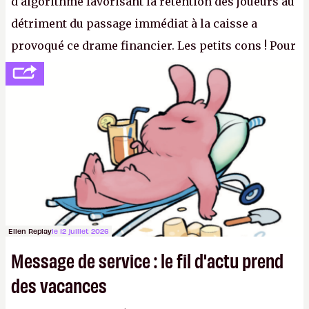
d'algorithme favorisant la rétention des joueurs au
détriment du passage immédiat à la caisse a
provoqué ce drame financier. Les petits cons ! Pour
se consoler, le PDG David Baszucki peut compter
sur le déblocage du jeu en Russie et l'explosion des
joueurs majeurs (+32 %). L'avenir appartient donc
aux adultes, qui ne sont jamais que des enfants
avec du pouvoir d'achat.
P.
Ellen Replay
le 12 juillet 2026
Message de service : le fil d'actu prend
des vacances