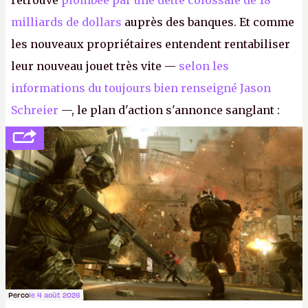
retrouve
plombée par une dette colossale de 18
milliards de dollars
auprès des banques. Et comme
les nouveaux propriétaires entendent rentabiliser
leur nouveau jouet très vite —
selon les
informations du toujours bien renseigné Jason
Schreier
—, le plan d'action s'annonce sanglant :
réductions de coûts drastiques, fermetures de
studios et licenciements massifs. En gros, essorer
FC
et
Battlefield
, puis virer le reste.
P.
Perco
le 4 août 2026