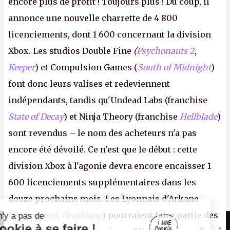
encore plus de profit ! Toujours plus ! Du coup, il
annonce une nouvelle charrette de 4 800
licenciements, dont 1 600 concernant la division
Xbox. Les studios Double Fine
(
Psychonauts 2
,
Keeper
) et Compulsion Games (
South of Midnight
)
font donc leurs valises et redeviennent
indépendants, tandis qu'Undead Labs (franchise
State of Decay
) et Ninja Theory (franchise
Hellblade
)
sont revendus – le nom des acheteurs n'a pas
encore été dévoilé. Ce n'est que le début : cette
division Xbox à l'agonie devra encore encaisser 1
600 licenciements supplémentaires dans les
douze prochains mois. Les Lyonnais d'Arkane
(Dishonored,
Deathloop
) pourraient faire partie des
Il n'y a pas de
Canard PC
Cookie à se faire !