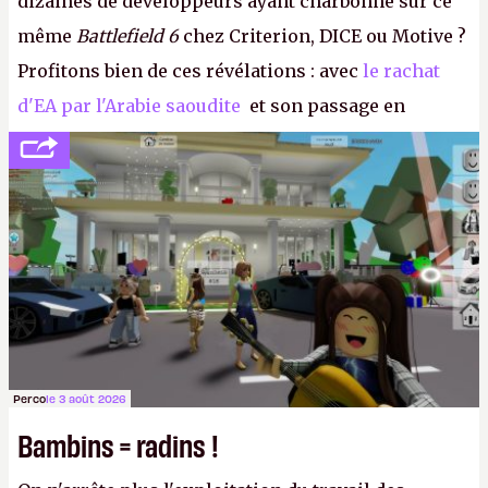
dizaines de développeurs ayant charbonné sur ce
même
Battlefield 6
chez Criterion, DICE ou Motive ?
Profitons bien de ces révélations : avec
le rachat
d'EA par l'Arabie saoudite
et son passage en
société privée, l'éditeur n'aura bientôt plus
l'obligation de publier ses bilans. Encore une
victoire pour la transparence.
P.
Perco
le 3 août 2026
Bambins = radins !