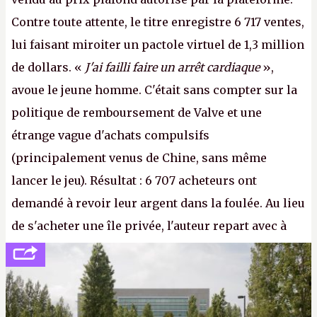
Contre toute attente, le titre enregistre 6 717 ventes,
lui faisant miroiter un pactole virtuel de 1,3 million
de dollars. «
J'ai failli faire un arrêt cardiaque
»,
avoue le jeune homme. C'était sans compter sur la
politique de remboursement de Valve et une
étrange vague d'achats compulsifs
(principalement venus de Chine, sans même
lancer le jeu). Résultat : 6 707 acheteurs ont
demandé à revoir leur argent dans la foulée. Au lieu
de s'acheter une île privée, l'auteur repart avec à
peine 2 000 dollars en poche. C'est toujours plus
cher payé que le temps passé à dev, mais ça
apprendra aux petits malins qu'on ne braque pas
Gabe Newell aussi facilement.
P.