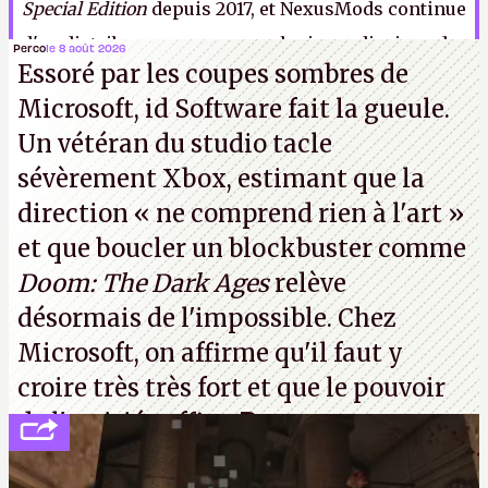
Special Edition
depuis 2017, et NexusMods continue
d'en distribuer en moyenne plusieurs dizaines de
Perco
le 8 août 2026
Essoré par les coupes sombres de
millions par mois.
A.
Microsoft, id Software fait la gueule.
Un vétéran du studio
tacle
sévèrement Xbox
, estimant que la
direction
« ne comprend rien à l'art »
et que boucler un blockbuster comme
Doom: The Dark Ages
relève
désormais de l'impossible. Chez
Microsoft, on affirme qu'il faut y
croire très très fort et que le pouvoir
de l'amitié suffira.
P.