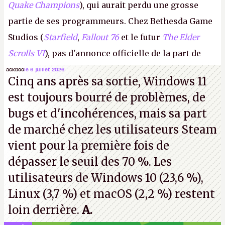
Quake Champions
), qui aurait perdu une grosse
partie de ses programmeurs. Chez Bethesda Game
Studios (
Starfield
,
Fallout 76
et le futur
The Elder
Scrolls VI
), pas d'annonce officielle de la part de
Microsoft, mais le syndicat des employés confirme
ackboo
le 6 juillet 2026
Cinq ans après sa sortie, Windows 11
de nombreux licenciements.
A.
est toujours bourré de problèmes, de
bugs et d'incohérences, mais sa part
de marché chez les utilisateurs Steam
vient pour la première fois de
dépasser le seuil des 70 %. Les
utilisateurs de Windows 10 (23,6 %),
Linux (3,7 %) et macOS (2,2 %) restent
loin derrière.
A.