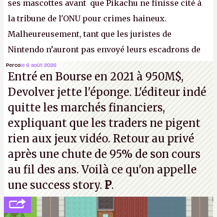
ses mascottes avant que Pikachu ne finisse cité à
la tribune de l'ONU pour crimes haineux.
Malheureusement, tant que les juristes de
Nintendo n’auront pas envoyé leurs escadrons de
la mort judiciaires pour distribuer du copyright
Perco
le 6 août 2026
Entré en Bourse en 2021 à 950M$,
strike à tour de bras, l'Oncle Sam continuera
Devolver jette l'éponge. L'éditeur indé
d'étaler sa confiture intellectuelle sur vos
quitte les marchés financiers,
souvenirs d'enfance.
P.
expliquant que les traders ne pigent
rien aux jeux vidéo. Retour au privé
après une chute de 95% de son cours
au fil des ans. Voilà ce qu'on appelle
une success story.
P
.