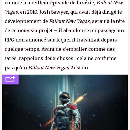
comme le meilleur épisode de la série,
Fallout New
Vegas
, en 2010. Josh Sawyer, qui avait déjà dirigé le
développement de
Fallout New Vegas
, serait à la tête
de ce nouveau projet – il abandonne un passage un
RPG non annoncé sur lequel il travaillait depuis
quelque temps. Avant de s'emballer comme des
tarés, rappelons deux choses : cela ne confirme
pas qu'un
Fallout New Vegas 2
est en
développement (pour ce que l'on sait, ils bossent
peut-être sur
Fallout Football
ou
Fallout vs. Les
Lapins Crétins)
et l'Obsidian d'aujourd'hui n'est plus
le même studio qu'il y a 15 ans. Mais bon, OK, on
peut commencer à fantasmer.
A.