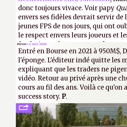
donc toujours vivace. Voir papy
Qu
envers ses fidèles devrait servir de 
jeunes FPS de nos jours, qui ont oub
le respect envers leurs joueurs et le
faudrait une bonne guerre des conso
Perco
le 6 août 2026
Entré en Bourse en 2021 à 950M$, D
cons !
P.
l'éponge. L'éditeur indé quitte les 
expliquant que les traders ne pigen
vidéo. Retour au privé après une c
cours au fil des ans. Voilà ce qu'on
success story.
P
.