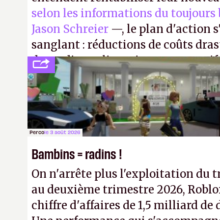
selon les informations du toujours
Jason Schreier
—, le plan d'action 
sanglant : réductions de coûts dra
de studios et licenciements massifs
FC
et
Battlefield
, puis virer le reste.
Perco
le 3 août 2026
Bambins = radins !
On n'arrête plus l'exploitation du t
au deuxième trimestre 2026, Roblo
chiffre d'affaires de 1,5 milliard de 