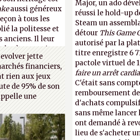
Major, un ado déve
ake
aussi généreux
réussi le hold-up d
leçon à tous les
Steam un assemblag
lié la politesse et
détour
This Game 
s anciens. Il leur
autorisé par la pla
les à ces petits
titre enregistre 6 7
evolver jette
pactole virtuel de 1
marchés financiers,
faire un arrêt cardi
t rien aux jeux
C'était sans compte
hute de 95% de son
remboursement de 
 appelle une
d'achats compulsif
sans même lancer le
ont demandé à revoi
lieu de s'acheter un