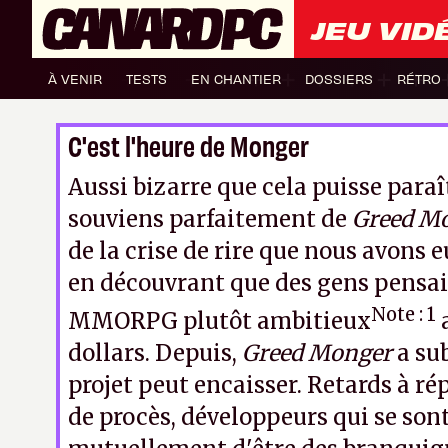
JEU VID
À VENIR
TESTS
EN CHANTIER
DOSSIERS
RÉTRO
C'est l'heure de Monger
Aussi bizarre que cela puisse paraî
souviens parfaitement de
Greed M
de la crise de rire que nous avons 
en découvrant que des gens pensai
Note : 1
MMORPG plutôt ambitieux
dollars. Depuis,
Greed Monger
a sub
projet peut encaisser. Retards à r
de procès, développeurs qui se son