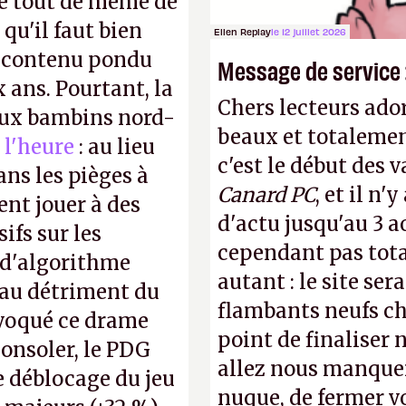
e tout de même de
 qu'il faut bien
Ellen Replay
le 12 juillet 2026
e contenu pondu
Message de service :
ans. Pourtant, la
Chers lecteurs ador
 aux bambins nord-
beaux et totalemen
 l'heure
: au lieu
c'est le début des 
ns les pièges à
Canard PC
, et il n
ent jouer à des
d'actu jusqu'au 3 a
ifs sur les
cependant pas tot
 d'algorithme
autant : le site ser
s au détriment du
flambants neufs ch
ovoqué ce drame
point de finaliser 
consoler, le PDG
allez nous manquer
e déblocage du jeu
nuque, de fermer v