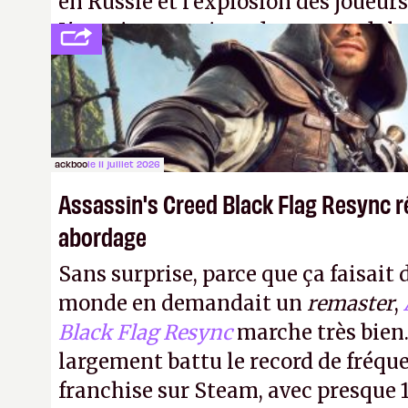
en Russie et l'explosion des joueurs
L'avenir appartient donc aux adulte
jamais que des enfants avec du pou
ackboo
le 11 juillet 2026
Assassin's Creed Black Flag Resync r
abordage
Sans surprise, parce que ça faisait 
monde en demandait un
remaster
,
Black Flag Resync
marche très bien.
largement battu le record de fréqu
franchise sur Steam, avec presque 