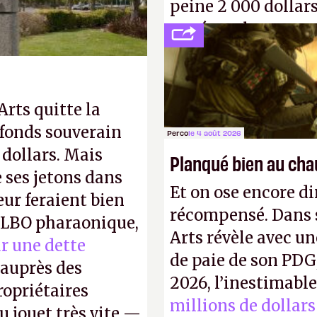
peine 2 000 dollars
payé que le temps 
petits malins qu'o
facilement.
P.
 Arts quitte la
 fonds souverain
Perco
le 4 août 2026
 dollars. Mais
Planqué bien au ch
ses jetons dans
Et on ose encore di
eur feraient bien
récompensé. Dans s
e LBO pharaonique,
Arts révèle avec un
r une dette
de paie de son PDG
auprès des
2026, l’inestimabl
opriétaires
millions de dollars
u jouet très vite —