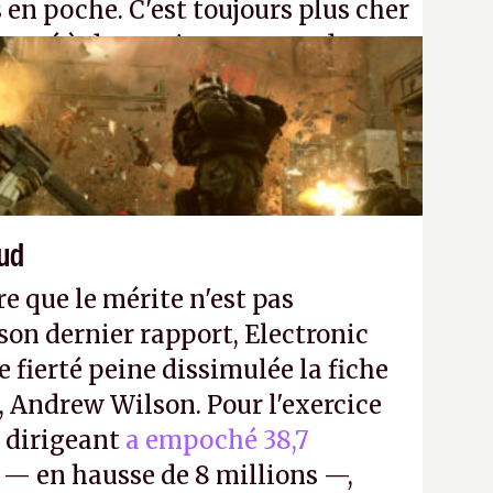
 en poche. C'est toujours plus cher
passé à dev, mais ça apprendra aux
n ne braque pas Gabe Newell aussi
aud
re que le mérite n'est pas
on dernier rapport, Electronic
e fierté peine dissimulée la fiche
, Andrew Wilson. Pour l'exercice
e dirigeant
a empoché 38,7
— en hausse de 8 millions —,