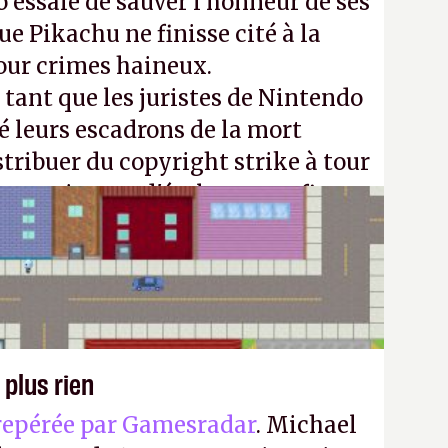
 essaie de sauver l’honneur de ses
e Pikachu ne finisse cité à la
our crimes haineux.
ant que les juristes de Nintendo
é leurs escadrons de la mort
stribuer du copyright strike à tour
m continuera d'étaler sa confiture
vos souvenirs d'enfance.
P.
 plus rien
repérée par Gamesradar
. Michael