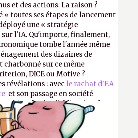
us et des actions. La raison ?
é « toutes ses étapes de lancement
a déployé une « stratégie
sur l'IA. Qu'importe, finalement,
stronomique tombe l'année même
ménagement des dizaines de
t charbonné sur ce même
iterion, DICE ou Motive ?
es révélations : avec
le rachat d'EA
ite
et son passage en société
aura bientôt plus l'obligation de
 Encore une victoire pour la