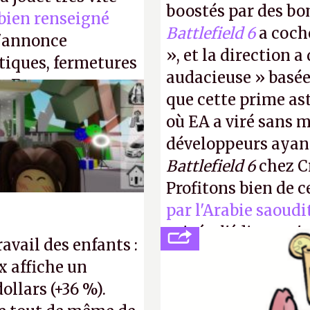
boostés par des bon
 bien renseigné
Battlefield 6
a coch
s'annonce
», et la direction 
stiques, fermetures
audacieuse » basée 
. En gros, essorer
que cette prime a
P.
où EA a viré sans 
développeurs ayan
Battlefield 6
chez Cr
Profitons bien de c
par l'Arabie saoud
privée, l'éditeur n'
ravail des enfants :
publier ses bilans.
x affiche un
transparence.
P.
dollars (+36 %).