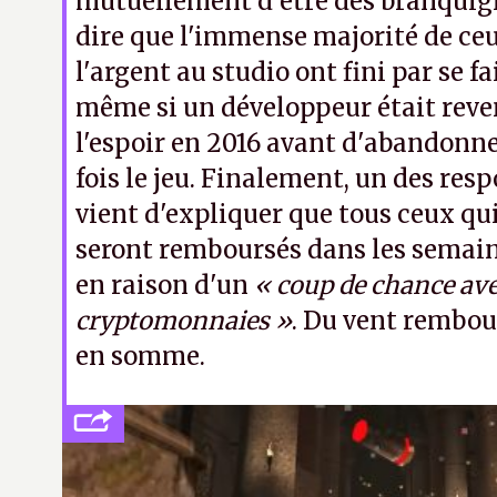
mutuellement d'être des branquign
dire que l'immense majorité de ceu
l'argent au studio ont fini par se fa
même si un développeur était reve
l'espoir en 2016 avant d'abandonn
fois le jeu. Finalement, un des res
vient d'expliquer que tous ceux qu
seront remboursés dans les semain
en raison d'un
« coup de chance ave
cryptomonnaies »
. Du vent rembou
en somme
.
Note 1 : Avec du housing non instancié, 
aux soins des joueurs, du PvP et bien sûr, 