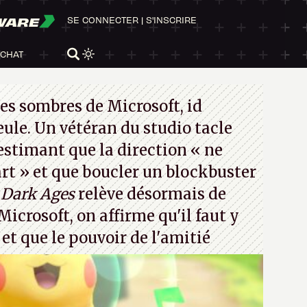
WARE
SE CONNECTER
|
S'INSCRIRE
ACHAT
es sombres de Microsoft, id
eule. Un vétéran du studio
tacle
 estimant que la direction
« ne
rt »
et que boucler un blockbuster
Dark Ages
relève désormais de
Microsoft, on affirme qu'il faut y
t et que le pouvoir de l'amitié