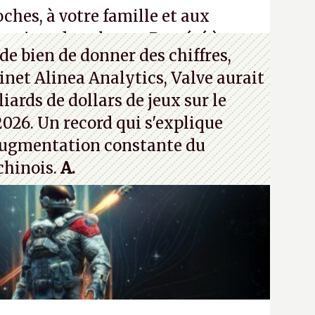
ches, à votre famille et aux
roisez dans la rue. Bon été à tous
de bien de donner des chiffres,
inet Alinea Analytics, Valve aurait
iards de dollars de jeux sur le
026. Un record qui s'explique
ugmentation constante du
chinois.
A.