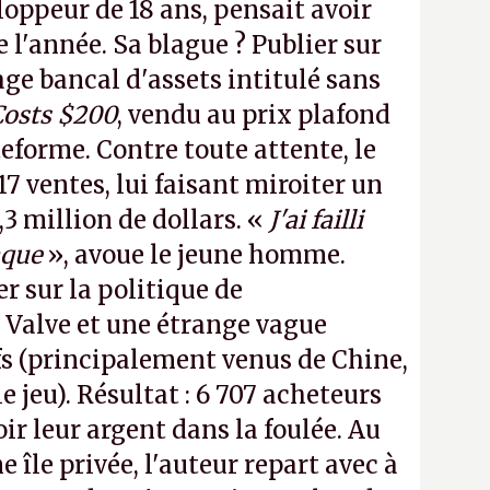
loppeur de 18 ans, pensait avoir
e l'année. Sa blague ? Publier sur
e bancal d'assets intitulé sans
Costs $200
, vendu au prix plafond
teforme. Contre toute attente, le
17 ventes, lui faisant miroiter un
,3 million de dollars. «
J'ai failli
aque
», avoue le jeune homme.
r sur la politique de
Valve et une étrange vague
s (principalement venus de Chine,
 jeu). Résultat : 6 707 acheteurs
r leur argent dans la foulée. Au
e île privée, l'auteur repart avec à