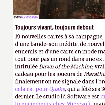
Perco
le 7 août 2026
Toujours vivant, toujours debout
19 nouvelles cartes à sa campagne
d'une bande-son inédite, de nouvel
ennemis et d'une carte en mode ma
tout pour pas un rond dans une ext
intitulée
Dawn of the Machine,
vra
cadeau pour les joueurs de
Marath
finalement on me signale dans l'or
cela est pour
Quake
,
qui a fêté ses 
dernier. Le studio id Software est
m
licenciements chez Microsoft
, mai