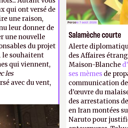
ols... Autant vous
x qui ont versé de
ire une raison,
Perco
le 7 août 2026
nu leur donner de
Salamèche courte
er une nouvelle
ponsables du projet
Alerte diplomatiqu
i le souhaitent
des Affaires étrang
es qui viennent,
Maison-Blanche
d
c les
ses mèmes
de propa
rsé avec du vent,
communication de 
d’œuvre du malaise
des arrestations de
en Iran montées sur
une économie laissée
Naruto pour justif
du PvE. Rien que ça.