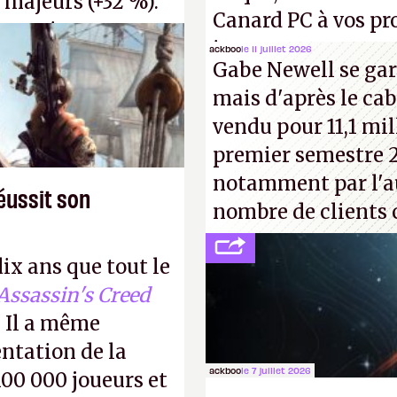
 majeurs (+32 %).
Canard PC à vos pro
s, qui ne sont
inconnus que vous c
ackboo
le 11 juillet 2026
voir d'achat.
P.
Gabe Newell se gar
! –
ER.
mais d'après le cab
vendu pour 11,1 mill
premier semestre 2
notamment par l'a
éussit son
nombre de clients 
dix ans que tout le
Assassin's Creed
 Il a même
entation de la
ackboo
le 7 juillet 2026
100 000 joueurs et