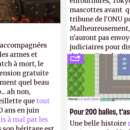
entournures, Tokyo
mascottes avant qu
tribune de l'ONU p
Malheureusement, t
n’auront pas envoy
, accompagnées
judiciaires pour di
les armes et
de bras, l'Oncle Sa
tch à mort, le
intellectuelle sur 
ension gratuite
iment quel beau
o
.... ah non,
eillette que
tout
Perco
le 6 août 2026
Pour 200 balles, t'as
30 ans en juin
is à mal par les
Une belle histoire
s son héritage est