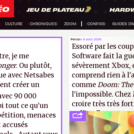
ÉO
JEU DE PLATEAU
HARD
CULTURE
CHRONIQUES
ZOOM
CONFIGS
GUIDES D'
Perco
le 8 août 2026
Essoré par les coup
tre, je me
Software fait la gu
onger
. Ou plutôt,
sévèrement Xbox
,
eue avec Netsabes
comprend rien à l'a
ent créer un
comme
Doom: The 
l'impossible. Chez 
avec 90 000
croire très très for
i tout ce qu'un
suffira.
P.
épétition, menaces
t accusés