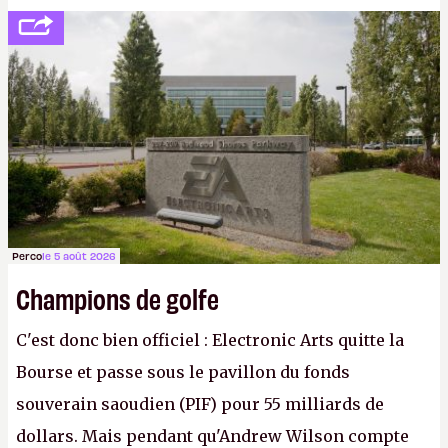
peine 2 000 dollars en poche. C'est toujours plus
cher payé que le temps passé à dev, mais ça
apprendra aux petits malins qu'on ne braque pas
Gabe Newell aussi facilement.
P.
Perco
le 5 août 2026
Champions de golfe
C'est donc bien officiel : Electronic Arts quitte la
Bourse et passe sous le pavillon du fonds
souverain saoudien (PIF) pour 55 milliards de
dollars. Mais pendant qu'Andrew Wilson compte