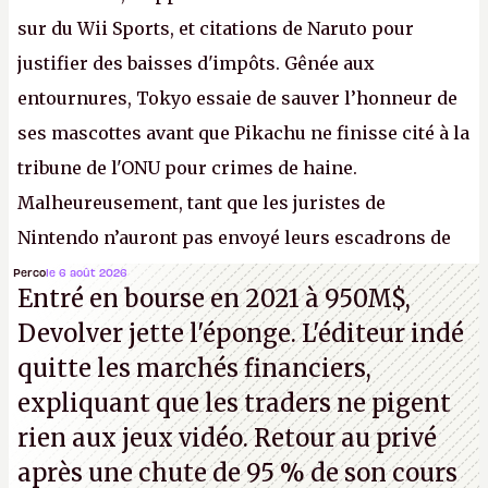
sur du Wii Sports, et citations de Naruto pour
justifier des baisses d'impôts. Gênée aux
entournures, Tokyo essaie de sauver l’honneur de
ses mascottes avant que Pikachu ne finisse cité à la
tribune de l'ONU pour crimes de haine.
Malheureusement, tant que les juristes de
Nintendo n’auront pas envoyé leurs escadrons de
la mort judiciaires pour distribuer du
copyright
Perco
le 6 août 2026
Entré en bourse en 2021 à 950M$,
strike
à tour de bras, l'Oncle Sam continuera
Devolver jette l'éponge. L'éditeur indé
d'étaler sa confiture intellectuelle sur vos
quitte les marchés financiers,
souvenirs d'enfance.
P.
expliquant que les traders ne pigent
rien aux jeux vidéo. Retour au privé
après une chute de 95 % de son cours