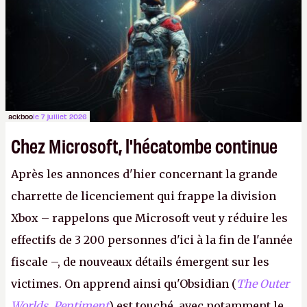
le même studio qu'il y a 15 ans. Mais bon, OK, on
peut commencer à fantasmer.
A.
ackboo
le 7 juillet 2026
Chez Microsoft, l'hécatombe continue
Après les annonces d'hier concernant la grande
charrette de licenciement qui frappe la division
Xbox – rappelons que Microsoft veut y réduire les
effectifs de 3 200 personnes d'ici à la fin de l'année
fiscale –, de nouveaux détails émergent sur les
victimes. On apprend ainsi qu'Obsidian (
The Outer
Worlds
,
Pentiment
) est touché, avec notamment le