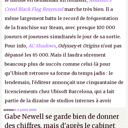
le monde en demandait un
remaster
,
Assassin's
Creed Black Flag Resynced
marche très bien. Il a
même largement battu le record de fréquentation
de la franchise sur Steam, avec presque 100 000
joueurs et joueuses simultanés le jour de sa sortie.
Pour info,
AC Shadows
,
Odyssey
et
Origins
n'ont pas
dépassé les 65 000. Mais il faudra sûrement
beaucoup plus de succès comme celui-là pour
qu'Ubisoft retrouve sa forme du temps jadis : le
lendemain, l'éditeur annonçait une cinquantaine de
licenciements chez Ubisoft Barcelona, qui a fait
partie de la dizaine de studios internes à avoir
travaillé sur cet
Assassin's Creed
sous la direction
ackboo
le 11 juillet 2026
Gabe Newell se garde bien de donner
d'Ubisoft Singapour.
A.
des chiffres, mais d'après le cabinet