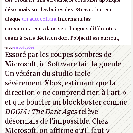
des produits mis en vente, le consolier applique
désormais sur les boîtes des PS5 avec lecteur
disque
un autocollant
informant les
consommateurs dans sept langues différentes
quant à cette décision dont l’objectif est surtout,
disons le, de faire grossir la marge de Sony et de
Perco
le 8 août 2026
Essoré par les coupes sombres de
réduire le contrôle des joueurs sur les produits
Microsoft, id Software fait la gueule.
culturels qu’ils achètent.
K.
Un vétéran du studio
tacle
sévèrement Xbox
, estimant que la
direction
« ne comprend rien à l'art »
et que boucler un blockbuster comme
DOOM : The Dark Ages
relève
désormais de l'impossible. Chez
Microsoft, on affirme qu'il faut y