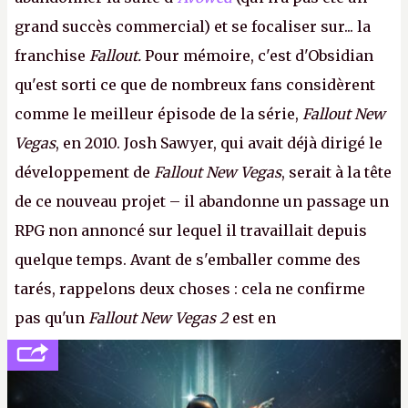
grand succès commercial) et se focaliser sur... la
franchise
Fallout.
Pour mémoire, c'est d'Obsidian
qu'est sorti ce que de nombreux fans considèrent
comme le meilleur épisode de la série,
Fallout New
Vegas
, en 2010. Josh Sawyer, qui avait déjà dirigé le
développement de
Fallout New Vegas
, serait à la tête
de ce nouveau projet – il abandonne un passage un
RPG non annoncé sur lequel il travaillait depuis
quelque temps. Avant de s'emballer comme des
tarés, rappelons deux choses : cela ne confirme
pas qu'un
Fallout New Vegas 2
est en
développement (pour ce que l'on sait, ils bossent
peut-être sur
Fallout Football
ou
Fallout vs. Les
Lapins Crétins)
et l'Obsidian d'aujourd'hui n'est plus