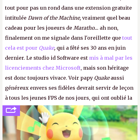
tout pour pas un rond dans une extension gratuite
intitulée
Dawn of the Machine,
vraiment quel beau
cadeau pour les joueurs de
Maratho
.... ah non,
finalement on me signale dans l'oreillette que
tout
cela est pour
Quake
,
qui a fêté ses 30 ans en juin
dernier. Le studio id Software est
mis à mal par les
licenciements chez Microsoft
, mais son héritage
est donc toujours vivace. Voir papy
Quake
aussi
généreux envers ses fidèles devrait servir de leçon
à tous les jeunes FPS de nos jours, qui ont oublié la
politesse et le respect envers leurs joueurs et les
anciens. Il leur faudrait une bonne guerre des
consoles à ces petits cons !
P.