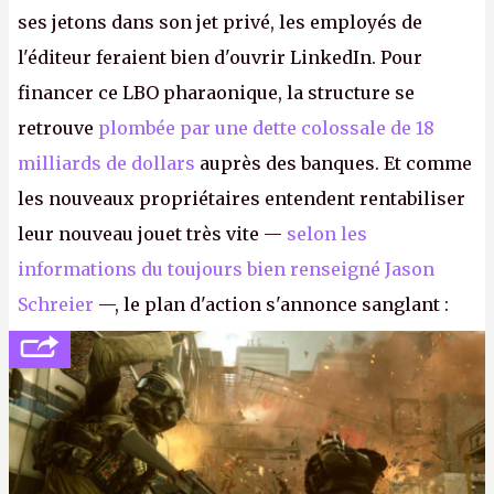
ses jetons dans son jet privé, les employés de
l'éditeur feraient bien d'ouvrir LinkedIn. Pour
financer ce LBO pharaonique, la structure se
retrouve
plombée par une dette colossale de 18
milliards de dollars
auprès des banques. Et comme
les nouveaux propriétaires entendent rentabiliser
leur nouveau jouet très vite —
selon les
informations du toujours bien renseigné Jason
Schreier
—, le plan d'action s'annonce sanglant :
réductions de coûts drastiques, fermetures de
studios et licenciements massifs. En gros, essorer
FC
et
Battlefield
, puis virer le reste.
P.