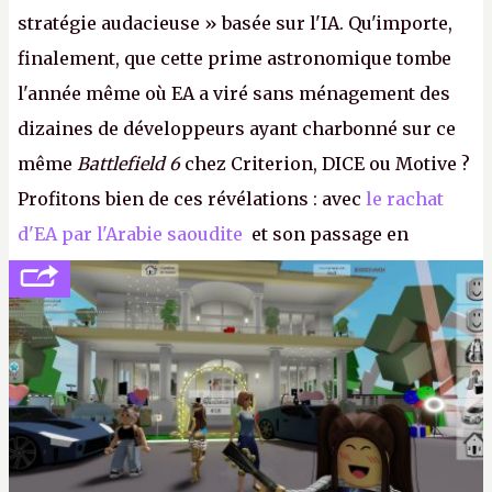
stratégie audacieuse » basée sur l'IA. Qu'importe,
finalement, que cette prime astronomique tombe
l'année même où EA a viré sans ménagement des
dizaines de développeurs ayant charbonné sur ce
même
Battlefield 6
chez Criterion, DICE ou Motive ?
Profitons bien de ces révélations : avec
le rachat
d'EA par l'Arabie saoudite
et son passage en
société privée, l'éditeur n'aura bientôt plus
l'obligation de publier ses bilans. Encore une
victoire pour la transparence.
P.