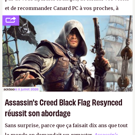
et de recommander Canard PC à vos proches, à
votre famille et aux inconnus que vous croisez
dans la rue. Bon été à tous ! –
ER.
ackboo
le 11 juillet 2026
Assassin's Creed Black Flag Resynced
réussit son abordage
Sans surprise, parce que ça faisait dix ans que tout