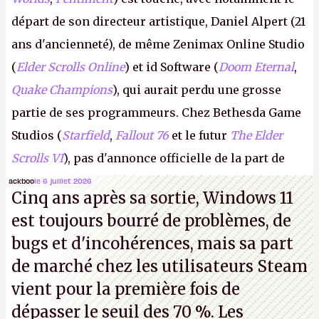
départ de son directeur artistique, Daniel Alpert (21
ans d'ancienneté), de même Zenimax Online Studio
(
Elder Scrolls Online
) et id Software (
Doom Eternal
,
Quake Champions
), qui aurait perdu une grosse
partie de ses programmeurs. Chez Bethesda Game
Studios (
Starfield
,
Fallout 76
et le futur
The Elder
Scrolls VI
), pas d'annonce officielle de la part de
Microsoft, mais le syndicat des employés confirme
ackboo
le 6 juillet 2026
Cinq ans après sa sortie, Windows 11
de nombreux licenciements.
A.
est toujours bourré de problèmes, de
bugs et d'incohérences, mais sa part
de marché chez les utilisateurs Steam
vient pour la première fois de
dépasser le seuil des 70 %. Les