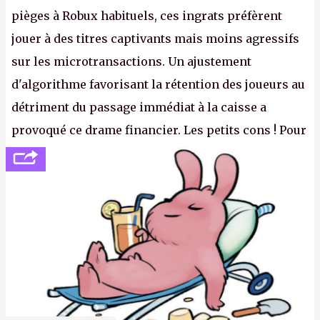
pièges à Robux habituels, ces ingrats préfèrent
jouer à des titres captivants mais moins agressifs
sur les microtransactions. Un ajustement
d'algorithme favorisant la rétention des joueurs au
détriment du passage immédiat à la caisse a
provoqué ce drame financier. Les petits cons ! Pour
se consoler, le PDG David Baszucki peut compter
sur le déblocage du jeu en Russie et l'explosion des
joueurs majeurs (+32 %). L'avenir appartient donc
aux adultes, qui ne sont jamais que des enfants
avec du pouvoir d'achat.
P.