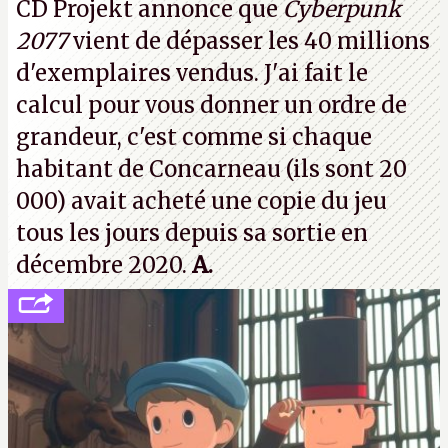
CD Projekt annonce que
Cyberpunk
prochaines victimes, puisque Microsoft a confirmé
2077
vient de dépasser les 40 millions
vouloir se séparer du studio.
A.
d'exemplaires vendus. J'ai fait le
calcul pour vous donner un ordre de
grandeur, c'est comme si chaque
habitant de Concarneau (ils sont 20
000) avait acheté une copie du jeu
tous les jours depuis sa sortie en
décembre 2020.
A.