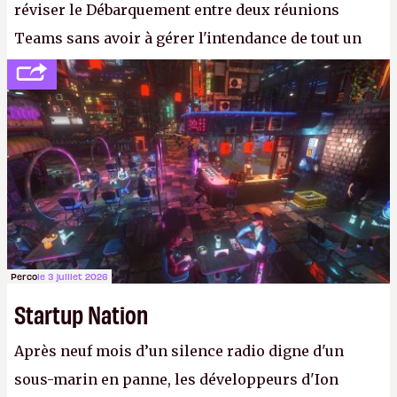
réviser le Débarquement entre deux réunions
Teams sans avoir à gérer l'intendance de tout un
continent. Pauvre ackboo, après avoir uriné sur ses
bottes, Relic vient donc de déféquer dans son
casque.
P.
Perco
le 3 juillet 2026
Startup Nation
Après neuf mois d’un silence radio digne d'un
sous-marin en panne, les développeurs d'Ion