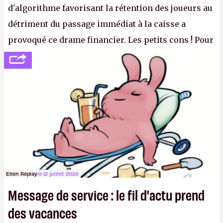
d'algorithme favorisant la rétention des joueurs au
détriment du passage immédiat à la caisse a
provoqué ce drame financier. Les petits cons ! Pour
se consoler, le PDG David Baszucki peut compter
sur le déblocage du jeu en Russie et l'explosion des
joueurs majeurs (+32 %). L'avenir appartient donc
aux adultes, qui ne sont jamais que des enfants
avec du pouvoir d'achat.
P.
Ellen Replay
le 12 juillet 2026
Message de service : le fil d'actu prend
des vacances