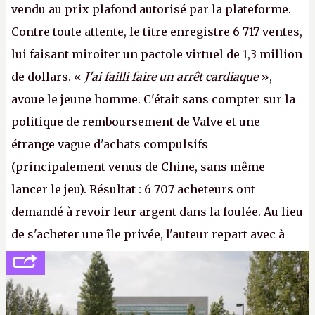
vendu au prix plafond autorisé par la plateforme.
Contre toute attente, le titre enregistre 6 717 ventes,
lui faisant miroiter un pactole virtuel de 1,3 million
de dollars. «
J'ai failli faire un arrêt cardiaque
»,
avoue le jeune homme. C'était sans compter sur la
politique de remboursement de Valve et une
étrange vague d'achats compulsifs
(principalement venus de Chine, sans même
lancer le jeu). Résultat : 6 707 acheteurs ont
demandé à revoir leur argent dans la foulée. Au lieu
de s'acheter une île privée, l'auteur repart avec à
peine 2 000 dollars en poche. C'est toujours plus
cher payé que le temps passé à dev, mais ça
apprendra aux petits malins qu'on ne braque pas