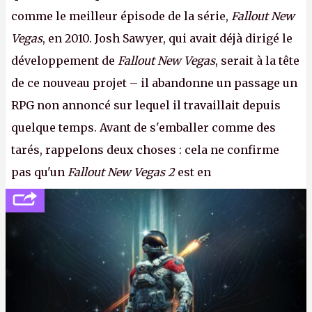
comme le meilleur épisode de la série,
Fallout New
Vegas
, en 2010. Josh Sawyer, qui avait déjà dirigé le
développement de
Fallout New Vegas
, serait à la tête
de ce nouveau projet – il abandonne un passage un
RPG non annoncé sur lequel il travaillait depuis
quelque temps. Avant de s'emballer comme des
tarés, rappelons deux choses : cela ne confirme
pas qu'un
Fallout New Vegas 2
est en
développement (pour ce que l'on sait, ils bossent
peut-être sur
Fallout Football
ou
Fallout vs. Les
Lapins Crétins)
et l'Obsidian d'aujourd'hui n'est plus
le même studio qu'il y a 15 ans. Mais bon, OK, on
peut commencer à fantasmer.
A.