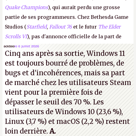
Quake Champions
), qui aurait perdu une grosse
partie de ses programmeurs. Chez Bethesda Game
Studios (
Starfield
,
Fallout 76
et le futur
The Elder
Scrolls VI
), pas d'annonce officielle de la part de
Microsoft, mais le syndicat des employés confirme
ackboo
le 6 juillet 2026
Cinq ans après sa sortie, Windows 11
de nombreux licenciements.
A.
est toujours bourré de problèmes, de
bugs et d'incohérences, mais sa part
de marché chez les utilisateurs Steam
vient pour la première fois de
dépasser le seuil des 70 %. Les
utilisateurs de Windows 10 (23,6 %),
Linux (3,7 %) et macOS (2,2 %) restent
loin derrière.
A.