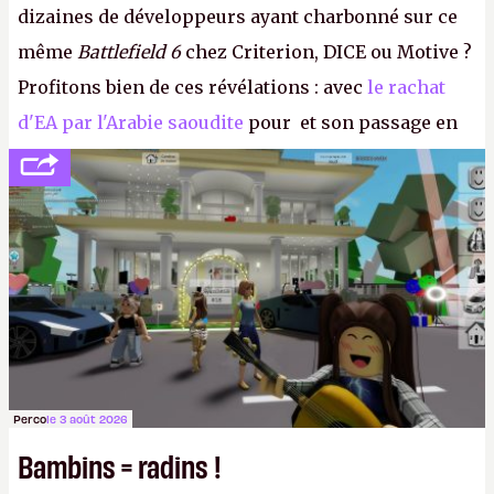
dizaines de développeurs ayant charbonné sur ce
même
Battlefield 6
chez Criterion, DICE ou Motive ?
Profitons bien de ces révélations : avec
le rachat
d'EA par l'Arabie saoudite
pour et son passage en
société privée, l'éditeur n'aura bientôt plus
l'obligation de publier ses bilans. Encore une
victoire pour la transparence.
P.
Perco
le 3 août 2026
Bambins = radins !