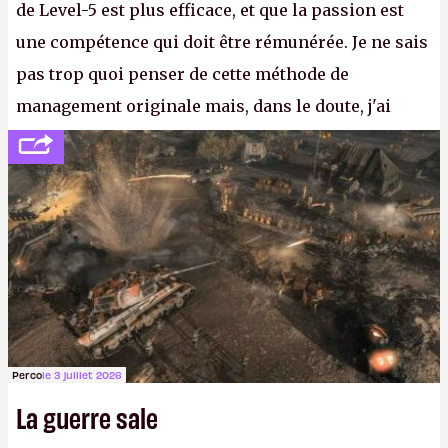
de Level-5 est plus efficace, et que la passion est
une compétence qui doit être rémunérée. Je ne sais
pas trop quoi penser de cette méthode de
management originale mais, dans le doute, j'ai
décidé d'apprendre par cœur les 300 derniers
numéros de
Canard PC
avant de demander une
augmentation à Ivan Le Fou.
A.
Perco
le 3 juillet 2026
La guerre sale