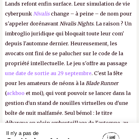
Lands refont enfin surface. Leur simulation de vie
cyberpunk
Nivalis
change – à peine – de nom pour
s'appeler dorénavant
Nivalis Nights
. La raison ? Un
imbroglio juridique qui bloquait toute leur com'
depuis l'automne dernier. Heureusement, les
avocats ont fini de se palucher sur le code de la
propriété intellectuelle. Le jeu s'offre au passage
une date de sortie au 29 septembre
. C'est la fête
pour les amateurs de néons à la
Blade Runner
(
ackboo
et moi), qui vont pouvoir se lancer dans la
gestion d'un stand de nouilles virtuelles ou d'une
boîte de nuit malfamée. Seul bémol : le titre
débarque en plein embouteillage de l'automne, au
milieu d'une douzaine de blockbusters. Préparez-
Il n'y a pas de
Canard PC