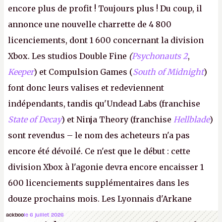
encore plus de profit ! Toujours plus ! Du coup, il
annonce une nouvelle charrette de 4 800
licenciements, dont 1 600 concernant la division
Xbox. Les studios Double Fine
(
Psychonauts 2
,
Keeper
) et Compulsion Games (
South of Midnight
)
font donc leurs valises et redeviennent
indépendants, tandis qu'Undead Labs (franchise
State of Decay
) et Ninja Theory (franchise
Hellblade
)
sont revendus – le nom des acheteurs n'a pas
encore été dévoilé. Ce n'est que le début : cette
division Xbox à l'agonie devra encore encaisser 1
600 licenciements supplémentaires dans les
douze prochains mois. Les Lyonnais d'Arkane
(Dishonored,
Deathloop
) pourraient faire partie des
ackboo
le 6 juillet 2026