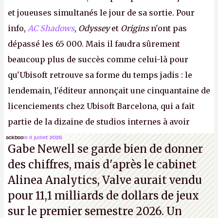
et joueuses simultanés le jour de sa sortie. Pour
info,
AC Shadows
,
Odyssey
et
Origins
n'ont pas
dépassé les 65 000. Mais il faudra sûrement
beaucoup plus de succès comme celui-là pour
qu'Ubisoft retrouve sa forme du temps jadis : le
lendemain, l'éditeur annonçait une cinquantaine de
licenciements chez Ubisoft Barcelona, qui a fait
partie de la dizaine de studios internes à avoir
travaillé sur cet
Assassin's Creed
sous la direction
ackboo
le 11 juillet 2026
Gabe Newell se garde bien de donner
d'Ubisoft Singapour.
A.
des chiffres, mais d'après le cabinet
Alinea Analytics, Valve aurait vendu
pour 11,1 milliards de dollars de jeux
sur le premier semestre 2026. Un