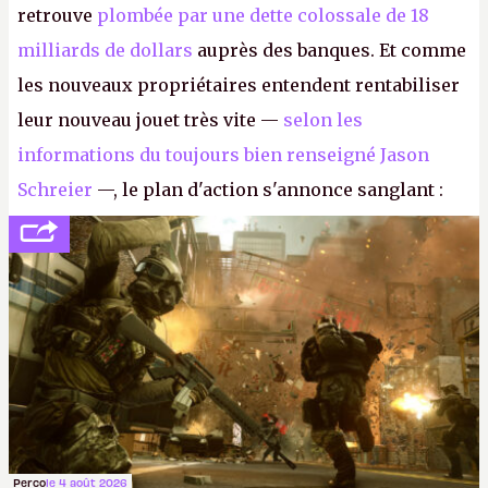
retrouve
plombée par une dette colossale de 18
milliards de dollars
auprès des banques. Et comme
les nouveaux propriétaires entendent rentabiliser
leur nouveau jouet très vite —
selon les
informations du toujours bien renseigné Jason
Schreier
—, le plan d'action s'annonce sanglant :
réductions de coûts drastiques, fermetures de
studios et licenciements massifs. En gros, essorer
FC
et
Battlefield
, puis virer le reste.
P.
Perco
le 4 août 2026