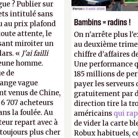
gue ? Publier sur
Perco
le 3 août 2026
ts intitulé sans
Bambins = radins !
u au prix plafond
oute attente, le
On n'arrête plus l'
isant miroiter un
au deuxième trimes
lars. «
J'ai failli
chiffre d'affaires d
 jeune homme.
Une performance q
ue de
185 millions de per
range vague
payer les serveurs
nt venus de Chine,
gratuitement par d
: 6 707 acheteurs
direction tire la t
ns la foulée. Au
américains
qui rap
uteur repart avec à
de vider la carte 
 toujours plus cher
Robux habituels, ce