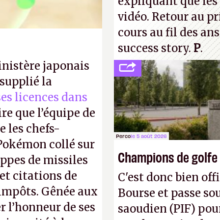
expliquant que les 
vidéo. Retour au p
cours au fil des an
success story.
P
.
inistère japonais
supplié la
 ses licences dans
ire que l’équipe de
 les chefs-
Perco
le 5 août 2026
 Pokémon collé sur
Champions de golfe
appes de missiles
et citations de
C'est donc bien offi
d'impôts. Gênée aux
Bourse et passe sou
r l’honneur de ses
saoudien (PIF) pour