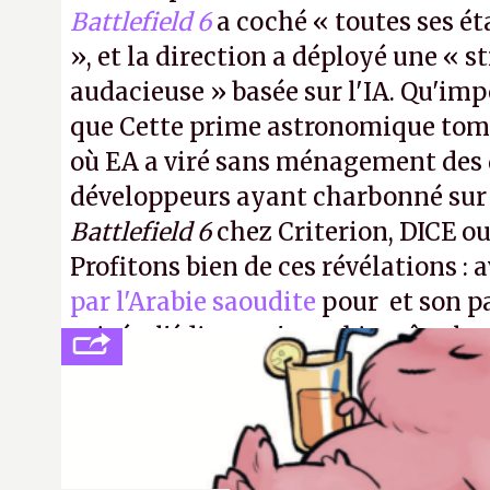
Battlefield 6
a coché « toutes ses é
», et la direction a déployé une « s
audacieuse » basée sur l'IA. Qu'imp
que Cette prime astronomique to
où EA a viré sans ménagement des 
développeurs ayant charbonné su
Battlefield 6
chez Criterion, DICE o
Profitons bien de ces révélations : 
par l'Arabie saoudite
pour et son p
privée, l'éditeur n'aura bientôt plus
publier ses bilans. Encore une victo
transparence.
P.