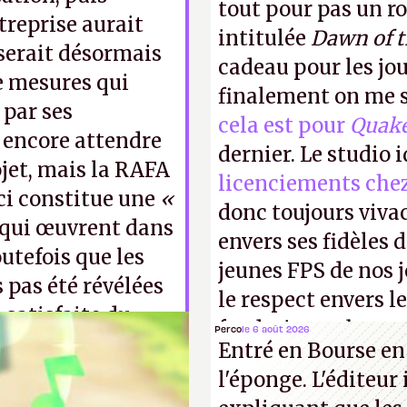
tout pour pas un r
treprise aurait
intitulée
Dawn of 
serait désormais
cadeau pour les jo
de mesures qui
finalement on me s
 par ses
cela est pour
Quak
t encore attendre
dernier. Le studio 
ojet, mais la RAFA
licenciements che
-ci constitue une
«
donc toujours viva
qui œuvrent dans
envers ses fidèles d
outefois que les
jeunes FPS de nos j
 pas été révélées
le respect envers le
satisfaite du
faudrait une bonne 
Perco
le 6 août 2026
 à la hauteur de
Entré en Bourse en
cons !
P.
l'éponge. L'éditeur