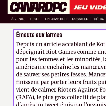
JEU VID
À VENIR
TESTS
EN CHANTIER
DOSSIERS
RÉTRO
Émeute aux larmes
Depuis un article accablant de Ko
dépeignait Riot Games comme une
pour les femmes et les minorités, l
américaine enchaîne les manœuvre
de sauver ses petites fesses. Manœ
finissent par porter leurs fruits pu
vient de calmer Rioters Against Fo
(RAFA), le plus gros collectif de pla
d'après un tweet émis par l'organis