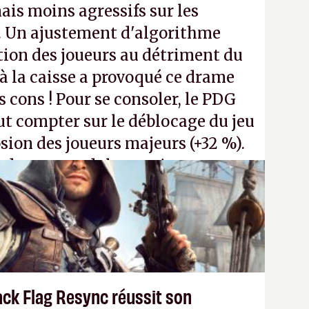
ais moins agressifs sur les
. Un ajustement d'algorithme
ntion des joueurs au détriment du
 la caisse a provoqué ce drame
s cons ! Pour se consoler, le PDG
t compter sur le déblocage du jeu
osion des joueurs majeurs (+32 %).
 donc aux adultes, qui ne sont
ants avec du pouvoir d'achat.
P.
ack Flag Resync réussit son