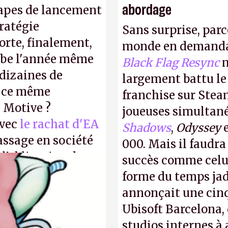
abordage
tapes de lancement
tratégie
Sans surprise, parc
orte, finalement,
monde en demanda
mbe l'année même
Black Flag Resync
m
dizaines de
largement battu le
r ce même
franchise sur Stea
u Motive ?
joueuses simultanés
avec
le rachat d'EA
Shadows
,
Odyssey
assage en société
000. Mais il faudr
 l'obligation de
succès comme celui
ire pour la
forme du temps jadi
annonçait une cin
Ubisoft Barcelona, 
studios internes à 