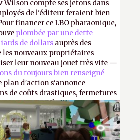
 Wilson compte ses jetons dans
mployés de l'éditeur feraient bien
 Pour financer ce LBO pharaonique,
rouve
plombée par une dette
liards de dollars
auprès des
 les nouveaux propriétaires
iser leur nouveau jouet très vite —
ions du toujours bien renseigné
e plan d'action s'annonce
ons de coûts drastiques, fermetures
ciements massifs. En gros, essorer
uis virer le reste.
P.