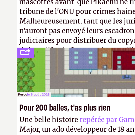
mascottes avant que Pikachu ne fin
tribune de l'ONU pour crimes hain
Malheureusement, tant que les jur
n’auront pas envoyé leurs escadron
judiciaires pour distribuer du copy
de bras, l'Oncle Sam continuera d'é
intellectuelle sur vos souvenirs d'
Perco
le 6 août 2026
Pour 200 balles, t'as plus rien
Une belle histoire
repérée par Gam
Major, un ado développeur de 18 ans