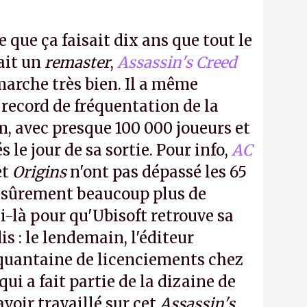
e que ça faisait dix ans que tout le
it un
remaster
,
Assassin's Creed
arche très bien. Il a même
 record de fréquentation de la
m, avec presque 100 000 joueurs et
 le jour de sa sortie. Pour info,
AC
et
Origins
n'ont pas dépassé les 65
a sûrement beaucoup plus de
-là pour qu'Ubisoft retrouve sa
s : le lendemain, l'éditeur
quantaine de licenciements chez
qui a fait partie de la dizaine de
avoir travaillé sur cet
Assassin's