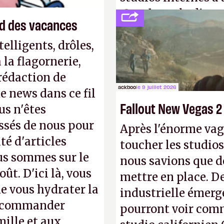
Creed
sous la direc
end des vacances
elligents, drôles,
la flagornerie,
 rédaction de
ackboo
le 9 juillet 2026
de news dans ce fil
Fallout New Vegas 2
us n'êtes
ssés de nous pour
Après l'énorme vag
té d'articles
toucher les studios
us sommes sur le
nous savions que d
ût. D'ici là, vous
mettre en place. D
e vous hydrater la
industrielle émerg
 recommander
pourront voir com
mille et aux