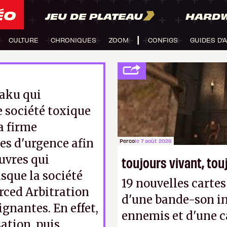
ÉO
JEU DE PLATEAU
HARD
CULTURE
CHRONIQUES
ZOOM
CONFIGS
GUIDES D'
taku qui
 société toxique
a firme
s d'urgence afin
Perco
le 7 août 2026
uvres qui
toujours vivant, to
isque la société
19 nouvelles cart
rced Arbitration
d'une bande-son in
ignantes. En effet,
ennemis et d'une c
ation, puis