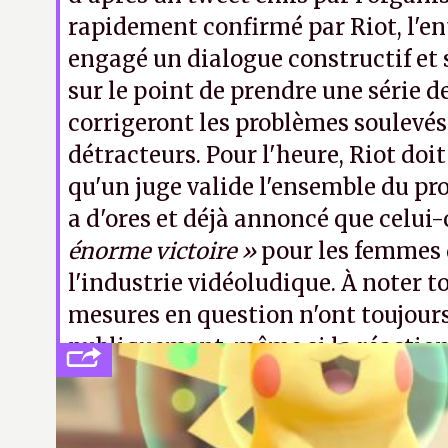
rapidement confirmé par Riot, l'en
engagé un dialogue constructif et 
sur le point de prendre une série 
corrigeront les problèmes soulevés
détracteurs. Pour l'heure, Riot doi
qu'un juge valide l'ensemble du pr
a d'ores et déjà annoncé que celui
énorme victoire »
pour les femmes 
l'industrie vidéoludique. À noter t
mesures en question n'ont toujours
publiquement, même si la réaction 
collectif laisse augurer un résultat
l'enjeu
.