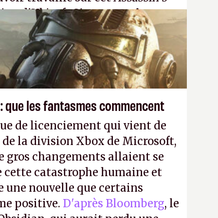
tion d'Ubisoft Singapour.
A.
 : que les fantasmes commencent
ue de licenciement qui vient de
 de la division Xbox de Microsoft,
e gros changements allaient se
e cette catastrophe humaine et
e une nouvelle que certains
me positive.
D'après Bloomberg
, le