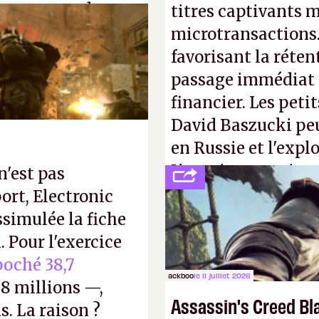
s ça apprendra aux
titres captivants m
Gabe Newell aussi
microtransactions
favorisant la réte
passage immédiat à
financier. Les petit
David Baszucki peu
en Russie et l'expl
L'avenir appartient
n'est pas
jamais que des enf
ort, Electronic
ssimulée la fiche
 Pour l'exercice
oché 38,7
ackboo
le 11 juillet 2026
8 millions —,
Assassin's Creed Bl
s. La raison ?