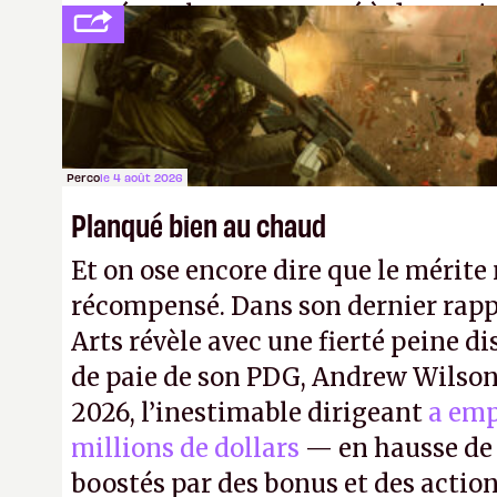
payé que le temps passé à dev, mai
petits malins qu'on ne braque pas 
facilement.
P.
Perco
le 4 août 2026
Planqué bien au chaud
Et on ose encore dire que le mérite 
récompensé. Dans son dernier rapp
Arts révèle avec une fierté peine di
de paie de son PDG, Andrew Wilson.
2026, l’inestimable dirigeant
a emp
millions de dollars
— en hausse de 
boostés par des bonus et des action