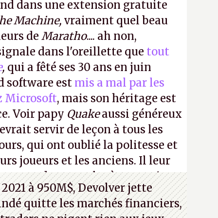
ond dans une extension gratuite
the Machine,
vraiment quel beau
ueurs de
Maratho
.... ah non,
ignale dans l'oreillette que
tout
e
,
qui a fêté ses 30 ans en juin
id software est
mis a mal par les
z Microsoft
, mais son héritage est
ce. Voir papy
Quake
aussi généreux
evrait servir de leçon à tous les
ours, qui ont oublié la politesse et
urs joueurs et les anciens. Il leur
guerre des consoles à ces petits
 2021 à 950M$, Devolver jette
 indé quitte les marchés financiers,