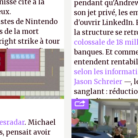
isse cité à la
pendant qu'Andrew
eux.
son jet privé, les e
istes de Nintendo
d'ouvrir LinkedIn.
s de la mort
la structure se ret
right strike à tour
colossale de 18 mil
taler sa confiture
banques. Et comme
enfance.
P.
entendent rentabil
selon les informat
Jason Schreier
—, l
sanglant : réducti
de studios et licen
FC
et
Battlefield
, p
esradar
. Michael
, pensait avoir