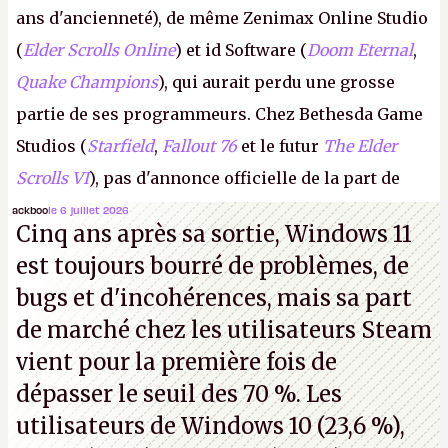
ans d'ancienneté), de même Zenimax Online Studio
(
Elder Scrolls Online
) et id Software (
Doom Eternal
,
Quake Champions
), qui aurait perdu une grosse
partie de ses programmeurs. Chez Bethesda Game
Studios (
Starfield
,
Fallout 76
et le futur
The Elder
Scrolls VI
), pas d'annonce officielle de la part de
Microsoft, mais le syndicat des employés confirme
ackboo
le 6 juillet 2026
Cinq ans après sa sortie, Windows 11
de nombreux licenciements.
A.
est toujours bourré de problèmes, de
bugs et d'incohérences, mais sa part
de marché chez les utilisateurs Steam
vient pour la première fois de
dépasser le seuil des 70 %. Les
utilisateurs de Windows 10 (23,6 %),