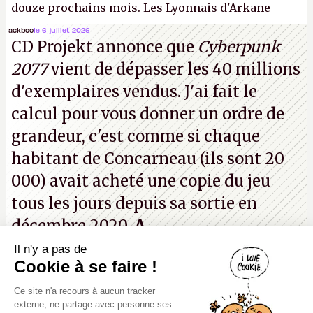
douze prochains mois. Les Lyonnais d'Arkane
(Dishonored,
Deathloop
) pourraient faire partie des
ackboo
le 6 juillet 2026
CD Projekt annonce que
Cyberpunk
prochaines victimes, puisque Microsoft a confirmé
2077
vient de dépasser les 40 millions
vouloir se séparer du studio.
A.
d'exemplaires vendus. J'ai fait le
calcul pour vous donner un ordre de
grandeur, c'est comme si chaque
habitant de Concarneau (ils sont 20
000) avait acheté une copie du jeu
tous les jours depuis sa sortie en
décembre 2020.
A.
Il n'y a pas de
Canard PC
Cookie à se faire !
Kiosque numérique
Ce site n'a recours à aucun tracker
Boutique
externe, ne partage avec personne ses