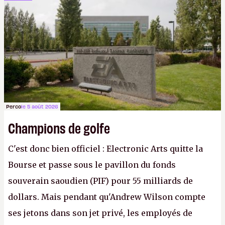
cher payé que le temps passé à dev, mais ça
apprendra aux petits malins qu'on ne braque pas
Gabe Newell aussi facilement.
P.
Perco
le 5 août 2026
Champions de golfe
C'est donc bien officiel : Electronic Arts quitte la
Bourse et passe sous le pavillon du fonds
souverain saoudien (PIF) pour 55 milliards de
dollars. Mais pendant qu'Andrew Wilson compte
ses jetons dans son jet privé, les employés de