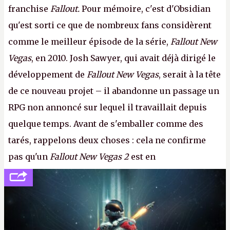
franchise
Fallout.
Pour mémoire, c'est d'Obsidian
qu'est sorti ce que de nombreux fans considèrent
comme le meilleur épisode de la série,
Fallout New
Vegas
, en 2010. Josh Sawyer, qui avait déjà dirigé le
développement de
Fallout New Vegas
, serait à la tête
de ce nouveau projet – il abandonne un passage un
RPG non annoncé sur lequel il travaillait depuis
quelque temps. Avant de s'emballer comme des
tarés, rappelons deux choses : cela ne confirme
pas qu'un
Fallout New Vegas 2
est en
développement (pour ce que l'on sait, ils bossent
peut-être sur
Fallout Football
ou
Fallout vs. Les
Lapins Crétins)
et l'Obsidian d'aujourd'hui n'est plus
le même studio qu'il y a 15 ans. Mais bon, OK, on