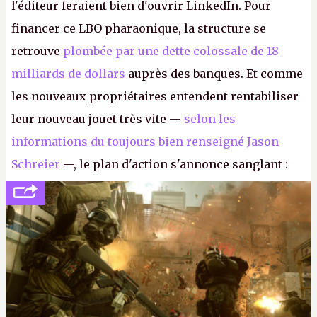
l'éditeur feraient bien d'ouvrir LinkedIn. Pour
financer ce LBO pharaonique, la structure se
retrouve
plombée par une dette colossale de 18
milliards de dollars
auprès des banques. Et comme
les nouveaux propriétaires entendent rentabiliser
leur nouveau jouet très vite —
selon les
informations du toujours bien renseigné Jason
Schreier
—, le plan d'action s'annonce sanglant :
réductions de coûts drastiques, fermetures de
studios et licenciements massifs. En gros, essorer
FC
et
Battlefield
, puis virer le reste.
P.