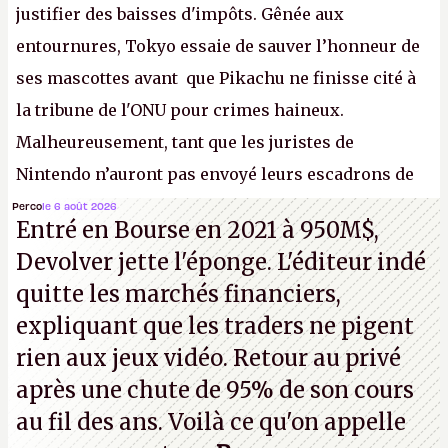
justifier des baisses d'impôts. Gênée aux
entournures, Tokyo essaie de sauver l’honneur de
ses mascottes avant que Pikachu ne finisse cité à
la tribune de l'ONU pour crimes haineux.
Malheureusement, tant que les juristes de
Nintendo n’auront pas envoyé leurs escadrons de
la mort judiciaires pour distribuer du copyright
Perco
le 6 août 2026
Entré en Bourse en 2021 à 950M$,
strike à tour de bras, l'Oncle Sam continuera
Devolver jette l'éponge. L'éditeur indé
d'étaler sa confiture intellectuelle sur vos
quitte les marchés financiers,
souvenirs d'enfance.
P.
expliquant que les traders ne pigent
rien aux jeux vidéo. Retour au privé
après une chute de 95% de son cours
au fil des ans. Voilà ce qu'on appelle