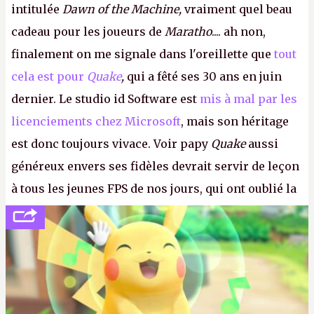
intitulée
Dawn of the Machine,
vraiment quel beau
cadeau pour les joueurs de
Maratho
.... ah non,
finalement on me signale dans l'oreillette que
tout
cela est pour
Quake
,
qui a fêté ses 30 ans en juin
dernier. Le studio id Software est
mis à mal par les
licenciements chez Microsoft
, mais son héritage
est donc toujours vivace. Voir papy
Quake
aussi
généreux envers ses fidèles devrait servir de leçon
à tous les jeunes FPS de nos jours, qui ont oublié la
politesse et le respect envers leurs joueurs et les
anciens. Il leur faudrait une bonne guerre des
consoles à ces petits cons !
P.