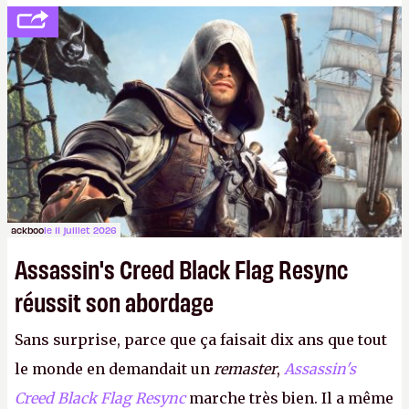
votre famille et aux inconnus que vous croisez
dans la rue. Bon été à tous ! –
ER.
ackboo
le 11 juillet 2026
Assassin's Creed Black Flag Resync
réussit son abordage
Sans surprise, parce que ça faisait dix ans que tout
le monde en demandait un
remaster
,
Assassin's
Creed Black Flag Resync
marche très bien. Il a même