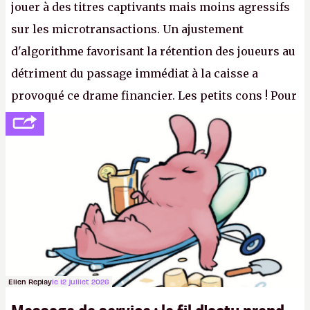
jouer à des titres captivants mais moins agressifs
sur les microtransactions. Un ajustement
d'algorithme favorisant la rétention des joueurs au
détriment du passage immédiat à la caisse a
provoqué ce drame financier. Les petits cons ! Pour
se consoler, le PDG David Baszucki peut compter
sur le déblocage du jeu en Russie et l'explosion des
joueurs majeurs (+32 %). L'avenir appartient donc
aux adultes, qui ne sont jamais que des enfants
avec du pouvoir d'achat.
P.
Ellen Replay
le 12 juillet 2026