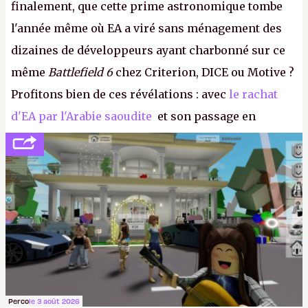
finalement, que cette prime astronomique tombe
l'année même où EA a viré sans ménagement des
dizaines de développeurs ayant charbonné sur ce
même
Battlefield 6
chez Criterion, DICE ou Motive ?
Profitons bien de ces révélations : avec
le rachat
d'EA par l'Arabie saoudite
et son passage en
société privée, l'éditeur n'aura bientôt plus
l'obligation de publier ses bilans. Encore une
victoire pour la transparence.
P.
Perco
le 3 août 2026