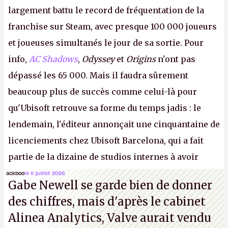
largement battu le record de fréquentation de la
franchise sur Steam, avec presque 100 000 joueurs
et joueuses simultanés le jour de sa sortie. Pour
info,
AC Shadows
,
Odyssey
et
Origins
n'ont pas
dépassé les 65 000. Mais il faudra sûrement
beaucoup plus de succès comme celui-là pour
qu'Ubisoft retrouve sa forme du temps jadis : le
lendemain, l'éditeur annonçait une cinquantaine de
licenciements chez Ubisoft Barcelona, qui a fait
partie de la dizaine de studios internes à avoir
travaillé sur cet
Assassin's Creed
sous la direction
ackboo
le 11 juillet 2026
Gabe Newell se garde bien de donner
d'Ubisoft Singapour.
A.
des chiffres, mais d'après le cabinet
Alinea Analytics, Valve aurait vendu