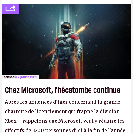
développement (pour ce que l'on sait, ils bossent
peut-être sur
Fallout Football
ou
Fallout vs. Les
Lapins Crétins)
et l'Obsidian d'aujourd'hui n'est plus
le même studio qu'il y a 15 ans. Mais bon, OK, on
peut commencer à fantasmer.
A.
ackboo
le 7 juillet 2026
Chez Microsoft, l'hécatombe continue
Après les annonces d'hier concernant la grande
charrette de licenciement qui frappe la division
Xbox – rappelons que Microsoft veut y réduire les
effectifs de 3200 personnes d'ici à la fin de l'année