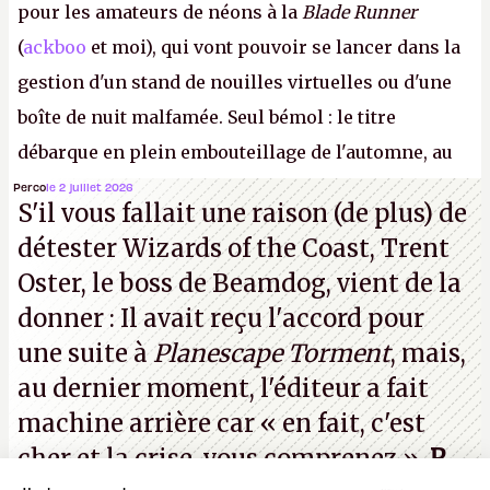
pour les amateurs de néons à la
Blade Runner
(
ackboo
et moi), qui vont pouvoir se lancer dans la
gestion d'un stand de nouilles virtuelles ou d'une
boîte de nuit malfamée. Seul bémol : le titre
débarque en plein embouteillage de l'automne, au
milieu d'une douzaine de blockbusters. Préparez-
Perco
le 2 juillet 2026
S'il vous fallait une raison (de plus) de
vous à poser des RTT ou à simuler une dysenterie
détester Wizards of the Coast, Trent
foudroyante pour avoir le temps d'écluser tout ça.
Oster, le boss de Beamdog, vient de la
P.
donner : Il avait reçu l'accord pour
une suite à
Planescape Torment
, mais,
au dernier moment, l'éditeur a
fait
machine arrière
car « en fait, c'est
cher et la crise, vous comprenez ».
P.