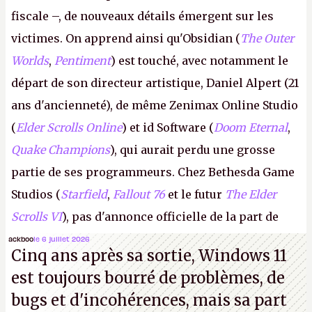
fiscale –, de nouveaux détails émergent sur les
victimes. On apprend ainsi qu'Obsidian (
The Outer
Worlds
,
Pentiment
) est touché, avec notamment le
départ de son directeur artistique, Daniel Alpert (21
ans d'ancienneté), de même Zenimax Online Studio
(
Elder Scrolls Online
) et id Software (
Doom Eternal
,
Quake Champions
), qui aurait perdu une grosse
partie de ses programmeurs. Chez Bethesda Game
Studios (
Starfield
,
Fallout 76
et le futur
The Elder
Scrolls VI
), pas d'annonce officielle de la part de
Microsoft, mais le syndicat des employés confirme
ackboo
le 6 juillet 2026
Cinq ans après sa sortie, Windows 11
de nombreux licenciements.
A.
est toujours bourré de problèmes, de
bugs et d'incohérences, mais sa part