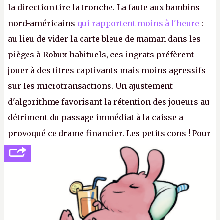
la direction tire la tronche. La faute aux bambins
nord-américains
qui rapportent moins à l'heure
:
au lieu de vider la carte bleue de maman dans les
pièges à Robux habituels, ces ingrats préfèrent
jouer à des titres captivants mais moins agressifs
sur les microtransactions. Un ajustement
d'algorithme favorisant la rétention des joueurs au
détriment du passage immédiat à la caisse a
provoqué ce drame financier. Les petits cons ! Pour
se consoler, le PDG David Baszucki peut compter
sur le déblocage du jeu en Russie et l'explosion des
joueurs majeurs (+32 %). L'avenir appartient donc
aux adultes, qui ne sont jamais que des enfants
avec du pouvoir d'achat.
P.