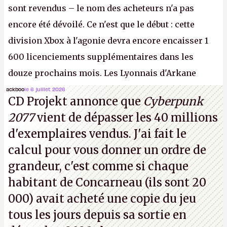
sont revendus – le nom des acheteurs n'a pas
encore été dévoilé. Ce n'est que le début : cette
division Xbox à l'agonie devra encore encaisser 1
600 licenciements supplémentaires dans les
douze prochains mois. Les Lyonnais d'Arkane
(Dishonored,
Deathloop
) pourraient faire partie des
ackboo
le 6 juillet 2026
CD Projekt annonce que
Cyberpunk
prochaines victimes, puisque Microsoft a confirmé
2077
vient de dépasser les 40 millions
vouloir se séparer du studio.
A.
d'exemplaires vendus. J'ai fait le
calcul pour vous donner un ordre de
grandeur, c'est comme si chaque
habitant de Concarneau (ils sont 20
000) avait acheté une copie du jeu
tous les jours depuis sa sortie en