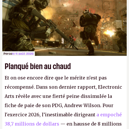
FC
et
Battlefield
, puis virer le reste.
P.
Perco
le 4 août 2026
Planqué bien au chaud
Et on ose encore dire que le mérite n'est pas
récompensé. Dans son dernier rapport, Electronic
Arts révèle avec une fierté peine dissimulée la
fiche de paie de son PDG, Andrew Wilson. Pour
l'exercice 2026, l’inestimable dirigeant
a empoché
38,7 millions de dollars
— en hausse de 8 millions