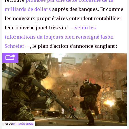
retrouve
plombée par une dette colossale de 18
milliards de dollars
auprès des banques. Et comme
les nouveaux propriétaires entendent rentabiliser
leur nouveau jouet très vite —
selon les
informations du toujours bien renseigné Jason
Schreier
—, le plan d'action s'annonce sanglant :
réductions de coûts drastiques, fermetures de
studios et licenciements massifs. En gros, essorer
FC
et
Battlefield
, puis virer le reste.
P.
Perco
le 4 août 2026