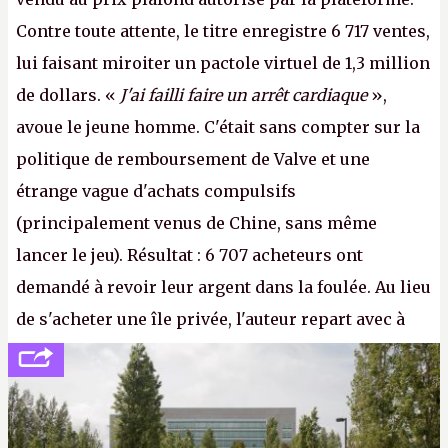
Contre toute attente, le titre enregistre 6 717 ventes,
lui faisant miroiter un pactole virtuel de 1,3 million
de dollars. «
J'ai failli faire un arrêt cardiaque
»,
avoue le jeune homme. C'était sans compter sur la
politique de remboursement de Valve et une
étrange vague d'achats compulsifs
(principalement venus de Chine, sans même
lancer le jeu). Résultat : 6 707 acheteurs ont
demandé à revoir leur argent dans la foulée. Au lieu
de s'acheter une île privée, l'auteur repart avec à
peine 2 000 dollars en poche. C'est toujours plus
cher payé que le temps passé à dev, mais ça
apprendra aux petits malins qu'on ne braque pas
Gabe Newell aussi facilement.
P.