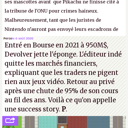
ses mascottes avant que Pikachu ne finisse cité à
la tribune de l'ONU pour crimes haineux.
Malheureusement, tant que les juristes de
Nintendo n’auront pas envoyé leurs escadrons de
la mort judiciaires pour distribuer du copyright
Perco
le 6 août 2026
Entré en Bourse en 2021 à 950M$,
strike à tour de bras, l'Oncle Sam continuera
Devolver jette l'éponge. L'éditeur indé
d'étaler sa confiture intellectuelle sur vos
quitte les marchés financiers,
souvenirs d'enfance.
P.
expliquant que les traders ne pigent
rien aux jeux vidéo. Retour au privé
après une chute de 95% de son cours
au fil des ans. Voilà ce qu'on appelle
une success story.
P
.