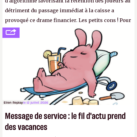
d'algorithme favorisant la rétention des joueurs au
détriment du passage immédiat à la caisse a
provoqué ce drame financier. Les petits cons ! Pour
se consoler, le PDG David Baszucki peut compter
sur le déblocage du jeu en Russie et l'explosion des
joueurs majeurs (+32 %). L'avenir appartient donc
aux adultes, qui ne sont jamais que des enfants
avec du pouvoir d'achat.
P.
Ellen Replay
le 12 juillet 2026
Message de service : le fil d'actu prend
des vacances