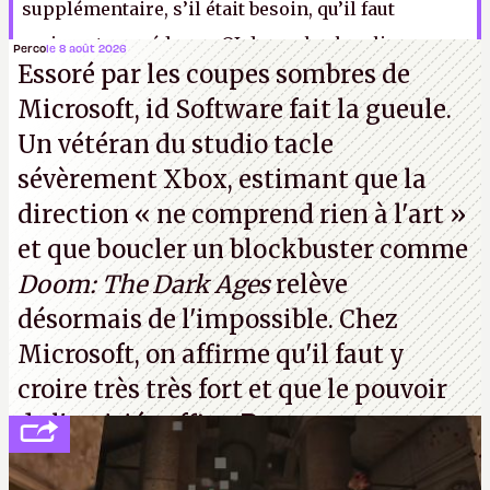
supplémentaire, s’il était besoin, qu’il faut
vraiment posséder un QI de poule alcoolique pour
Perco
le 8 août 2026
Essoré par les coupes sombres de
avoir recours à ce genre de logiciel.
G.M.
Microsoft, id Software fait la gueule.
Un vétéran du studio
tacle
sévèrement Xbox
, estimant que la
direction
« ne comprend rien à l'art »
et que boucler un blockbuster comme
Doom: The Dark Ages
relève
désormais de l'impossible. Chez
Microsoft, on affirme qu'il faut y
croire très très fort et que le pouvoir
de l'amitié suffira.
P.