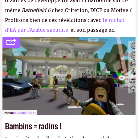
dizaines de développeurs ayant charbonné sur ce
même
Battlefield 6
chez Criterion, DICE ou Motive ?
Profitons bien de ces révélations : avec
le rachat
d'EA par l'Arabie saoudite
et son passage en
société privée, l'éditeur n'aura bientôt plus
l'obligation de publier ses bilans. Encore une
victoire pour la transparence.
P.
Perco
le 3 août 2026
Bambins = radins !