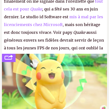
finalement on me signale dans l'oreillette que
tout
cela est pour
Quake
,
qui a fêté ses 30 ans en juin
dernier. Le studio id Software est
mis à mal par les
licenciements chez Microsoft
, mais son héritage
est donc toujours vivace. Voir papy
Quake
aussi
généreux envers ses fidèles devrait servir de leçon
à tous les jeunes FPS de nos jours, qui ont oublié la
politesse et le respect envers leurs joueurs et les
anciens. Il leur faudrait une bonne guerre des
consoles à ces petits cons !
P.