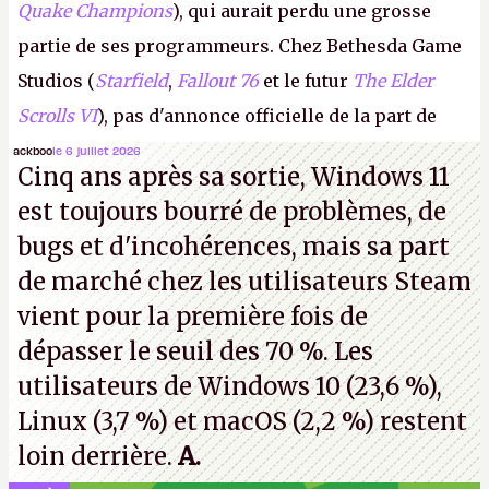
Quake Champions
), qui aurait perdu une grosse
partie de ses programmeurs. Chez Bethesda Game
Studios (
Starfield
,
Fallout 76
et le futur
The Elder
Scrolls VI
), pas d'annonce officielle de la part de
Microsoft, mais le syndicat des employés confirme
ackboo
le 6 juillet 2026
Cinq ans après sa sortie, Windows 11
de nombreux licenciements.
A.
est toujours bourré de problèmes, de
bugs et d'incohérences, mais sa part
de marché chez les utilisateurs Steam
vient pour la première fois de
dépasser le seuil des 70 %. Les
utilisateurs de Windows 10 (23,6 %),
Linux (3,7 %) et macOS (2,2 %) restent
loin derrière.
A.