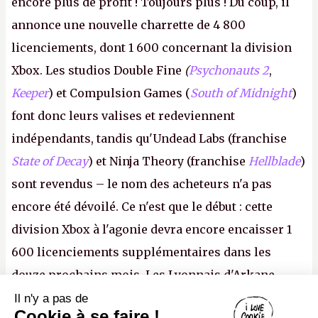
encore plus de profit ! Toujours plus ! Du coup, il
annonce une nouvelle charrette de 4 800
licenciements, dont 1 600 concernant la division
Xbox. Les studios Double Fine
(
Psychonauts 2
,
Keeper
) et Compulsion Games (
South of Midnight
)
font donc leurs valises et redeviennent
indépendants, tandis qu'Undead Labs (franchise
State of Decay
) et Ninja Theory (franchise
Hellblade
)
sont revendus – le nom des acheteurs n'a pas
encore été dévoilé. Ce n'est que le début : cette
division Xbox à l'agonie devra encore encaisser 1
600 licenciements supplémentaires dans les
douze prochains mois. Les Lyonnais d'Arkane
(Dishonored,
Deathloop
) pourraient faire partie des
Il n'y a pas de
Canard PC
Cookie à se faire !