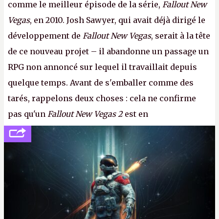
comme le meilleur épisode de la série,
Fallout New
Vegas
, en 2010. Josh Sawyer, qui avait déjà dirigé le
développement de
Fallout New Vegas
, serait à la tête
de ce nouveau projet – il abandonne un passage un
RPG non annoncé sur lequel il travaillait depuis
quelque temps. Avant de s'emballer comme des
tarés, rappelons deux choses : cela ne confirme
pas qu'un
Fallout New Vegas 2
est en
développement (pour ce que l'on sait, ils bossent
peut-être sur
Fallout Football
ou
Fallout vs. Les
Lapins Crétins)
et l'Obsidian d'aujourd'hui n'est plus
le même studio qu'il y a 15 ans. Mais bon, OK, on
peut commencer à fantasmer.
A.