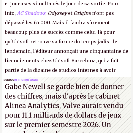
et joueuses simultanés le jour de sa sortie. Pour
info,
AC Shadows
,
Odyssey
et
Origins
n'ont pas
dépassé les 65 000. Mais il faudra sûrement
beaucoup plus de succès comme celui-là pour
qu'Ubisoft retrouve sa forme du temps jadis : le
lendemain, l'éditeur annonçait une cinquantaine de
licenciements chez Ubisoft Barcelona, qui a fait
partie de la dizaine de studios internes à avoir
travaillé sur cet
Assassin's Creed
sous la direction
ackboo
le 11 juillet 2026
Gabe Newell se garde bien de donner
d'Ubisoft Singapour.
A.
des chiffres, mais d'après le cabinet
Alinea Analytics, Valve aurait vendu
pour 11,1 milliards de dollars de jeux
sur le premier semestre 2026. Un