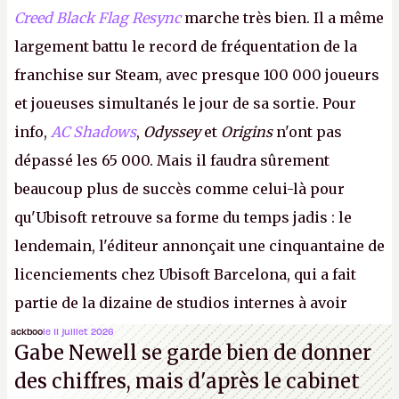
Creed Black Flag Resync
marche très bien. Il a même
largement battu le record de fréquentation de la
franchise sur Steam, avec presque 100 000 joueurs
et joueuses simultanés le jour de sa sortie. Pour
info,
AC Shadows
,
Odyssey
et
Origins
n'ont pas
dépassé les 65 000. Mais il faudra sûrement
beaucoup plus de succès comme celui-là pour
qu'Ubisoft retrouve sa forme du temps jadis : le
lendemain, l'éditeur annonçait une cinquantaine de
licenciements chez Ubisoft Barcelona, qui a fait
partie de la dizaine de studios internes à avoir
travaillé sur cet
Assassin's Creed
sous la direction
ackboo
le 11 juillet 2026
Gabe Newell se garde bien de donner
d'Ubisoft Singapour.
A.
des chiffres, mais d'après le cabinet