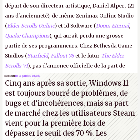
départ de son directeur artistique, Daniel Alpert (21
ans d'ancienneté), de même Zenimax Online Studio
(
Elder Scrolls Online
) et id Software (
Doom Eternal
,
Quake Champions
), qui aurait perdu une grosse
partie de ses programmeurs. Chez Bethesda Game
Studios (
Starfield
,
Fallout 76
et le futur
The Elder
Scrolls VI
), pas d'annonce officielle de la part de
Microsoft, mais le syndicat des employés confirme
ackboo
le 6 juillet 2026
Cinq ans après sa sortie, Windows 11
de nombreux licenciements.
A.
est toujours bourré de problèmes, de
bugs et d'incohérences, mais sa part
de marché chez les utilisateurs Steam
vient pour la première fois de
dépasser le seuil des 70 %. Les