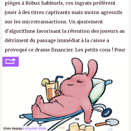
pièges à Robux habituels, ces ingrats préfèrent
jouer à des titres captivants mais moins agressifs
sur les microtransactions. Un ajustement
d'algorithme favorisant la rétention des joueurs au
détriment du passage immédiat à la caisse a
provoqué ce drame financier. Les petits cons ! Pour
se consoler, le PDG David Baszucki peut compter
sur le déblocage du jeu en Russie et l'explosion des
joueurs majeurs (+32 %). L'avenir appartient donc
aux adultes, qui ne sont jamais que des enfants
avec du pouvoir d'achat.
P.
Ellen Replay
le 12 juillet 2026