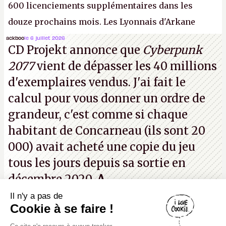
600 licenciements supplémentaires dans les
douze prochains mois. Les Lyonnais d'Arkane
(Dishonored,
Deathloop
) pourraient faire partie des
ackboo
le 6 juillet 2026
CD Projekt annonce que
Cyberpunk
prochaines victimes, puisque Microsoft a confirmé
2077
vient de dépasser les 40 millions
vouloir se séparer du studio.
A.
d'exemplaires vendus. J'ai fait le
calcul pour vous donner un ordre de
grandeur, c'est comme si chaque
habitant de Concarneau (ils sont 20
000) avait acheté une copie du jeu
tous les jours depuis sa sortie en
décembre 2020.
A.
Il n'y a pas de
Canard PC
Cookie à se faire !
Kiosque numérique