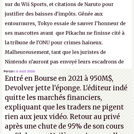
sur du Wii Sports, et citations de Naruto pour
justifier des baisses d'impôts. Gênée aux
entournures, Tokyo essaie de sauver l’honneur de
ses mascottes avant que Pikachu ne finisse cité à
la tribune de l'ONU pour crimes haineux.
Malheureusement, tant que les juristes de
Nintendo n’auront pas envoyé leurs escadrons de
la mort judiciaires pour distribuer du copyright
Perco
le 6 août 2026
Entré en Bourse en 2021 à 950M$,
strike à tour de bras, l'Oncle Sam continuera
Devolver jette l'éponge. L'éditeur indé
d'étaler sa confiture intellectuelle sur vos
quitte les marchés financiers,
souvenirs d'enfance.
P.
expliquant que les traders ne pigent
rien aux jeux vidéo. Retour au privé
après une chute de 95% de son cours