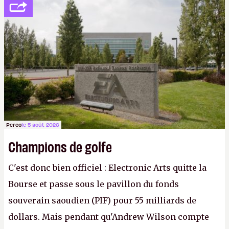
peine 2 000 dollars en poche. C'est toujours plus
cher payé que le temps passé à dev, mais ça
apprendra aux petits malins qu'on ne braque pas
Gabe Newell aussi facilement.
P.
Perco
le 5 août 2026
Champions de golfe
C'est donc bien officiel : Electronic Arts quitte la
Bourse et passe sous le pavillon du fonds
souverain saoudien (PIF) pour 55 milliards de
dollars. Mais pendant qu'Andrew Wilson compte