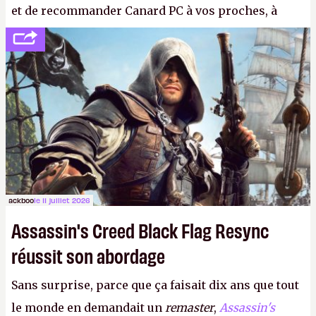
et de recommander Canard PC à vos proches, à
votre famille et aux inconnus que vous croisez
dans la rue. Bon été à tous ! –
ER.
ackboo
le 11 juillet 2026
Assassin's Creed Black Flag Resync
réussit son abordage
Sans surprise, parce que ça faisait dix ans que tout
le monde en demandait un
remaster
,
Assassin's