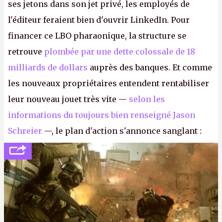
ses jetons dans son jet privé, les employés de
l'éditeur feraient bien d'ouvrir LinkedIn. Pour
financer ce LBO pharaonique, la structure se
retrouve
plombée par une dette colossale de 18
milliards de dollars
auprès des banques. Et comme
les nouveaux propriétaires entendent rentabiliser
leur nouveau jouet très vite —
selon les
informations du toujours bien renseigné Jason
Schreier
—, le plan d'action s'annonce sanglant :
réductions de coûts drastiques, fermetures de
studios et licenciements massifs. En gros, essorer
FC
et
Battlefield
, puis virer le reste.
P.