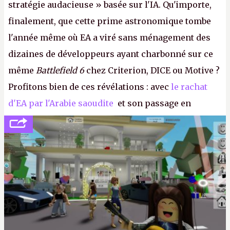
stratégie audacieuse » basée sur l'IA. Qu'importe,
finalement, que cette prime astronomique tombe
l'année même où EA a viré sans ménagement des
dizaines de développeurs ayant charbonné sur ce
même
Battlefield 6
chez Criterion, DICE ou Motive ?
Profitons bien de ces révélations : avec
le rachat
d'EA par l'Arabie saoudite
et son passage en
société privée, l'éditeur n'aura bientôt plus
l'obligation de publier ses bilans. Encore une
victoire pour la transparence.
P.