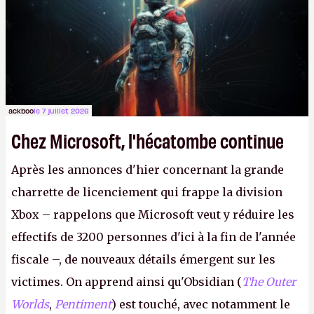
le même studio qu'il y a 15 ans. Mais bon, OK, on
peut commencer à fantasmer.
A.
ackboo
le 7 juillet 2026
Chez Microsoft, l'hécatombe continue
Après les annonces d'hier concernant la grande
charrette de licenciement qui frappe la division
Xbox – rappelons que Microsoft veut y réduire les
effectifs de 3200 personnes d'ici à la fin de l'année
fiscale –, de nouveaux détails émergent sur les
victimes. On apprend ainsi qu'Obsidian (
The Outer
Worlds
,
Pentiment
) est touché, avec notamment le