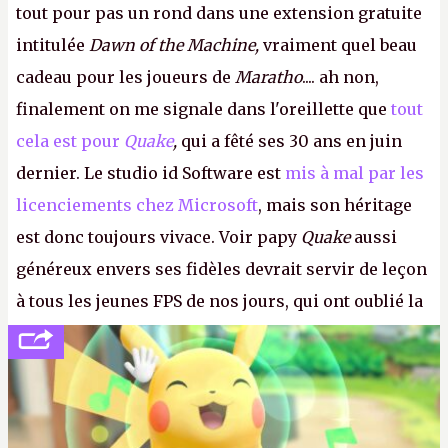
tout pour pas un rond dans une extension gratuite
intitulée
Dawn of the Machine,
vraiment quel beau
cadeau pour les joueurs de
Maratho
.... ah non,
finalement on me signale dans l'oreillette que
tout
cela est pour
Quake
,
qui a fêté ses 30 ans en juin
dernier. Le studio id Software est
mis à mal par les
licenciements chez Microsoft
, mais son héritage
est donc toujours vivace. Voir papy
Quake
aussi
généreux envers ses fidèles devrait servir de leçon
à tous les jeunes FPS de nos jours, qui ont oublié la
politesse et le respect envers leurs joueurs et les
anciens. Il leur faudrait une bonne guerre des
consoles à ces petits cons !
P.