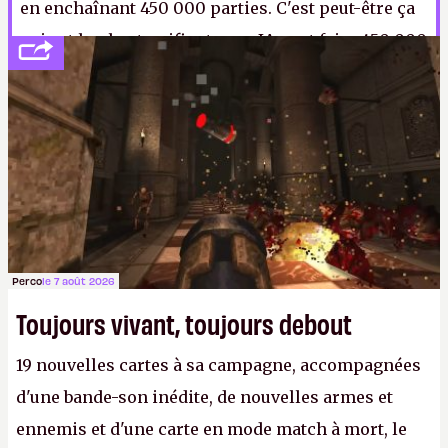
en enchaînant 450 000 parties. C'est peut-être ça
qui est le plus terrifiant : une IA peut faire 450 000
matchs de
Quake III
d'affilée, sans se plaindre ni
même aller aux toilettes.
A.
Perco
le 7 août 2026
Toujours vivant, toujours debout
19 nouvelles cartes à sa campagne, accompagnées
d'une bande-son inédite, de nouvelles armes et
ennemis et d'une carte en mode match à mort, le