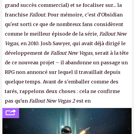
grand succès commercial) et se focaliser sur... la
franchise
Fallout.
Pour mémoire, c'est d'Obsidian
qu'est sorti ce que de nombreux fans considèrent
comme le meilleur épisode de la série,
Fallout New
Vegas
, en 2010. Josh Sawyer, qui avait déjà dirigé le
développement de
Fallout New Vegas
, serait à la tête
de ce nouveau projet – il abandonne un passage un
RPG non annoncé sur lequel il travaillait depuis
quelque temps. Avant de s'emballer comme des
tarés, rappelons deux choses : cela ne confirme
pas qu'un
Fallout New Vegas 2
est en
développement (pour ce que l'on sait, ils bossent
peut-être sur
Fallout Football
ou
Fallout vs. Les
Lapins Crétins)
et l'Obsidian d'aujourd'hui n'est plus