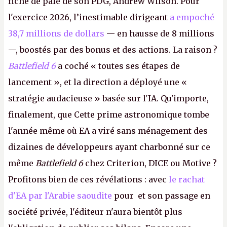
fiche de paie de son PDG, Andrew Wilson. Pour
l'exercice 2026, l’inestimable dirigeant
a empoché
38,7 millions de dollars
— en hausse de 8 millions
—, boostés par des bonus et des actions. La raison ?
Battlefield 6
a coché « toutes ses étapes de
lancement », et la direction a déployé une «
stratégie audacieuse » basée sur l'IA. Qu'importe,
finalement, que Cette prime astronomique tombe
l'année même où EA a viré sans ménagement des
dizaines de développeurs ayant charbonné sur ce
même
Battlefield 6
chez Criterion, DICE ou Motive ?
Profitons bien de ces révélations : avec
le rachat
d'EA par l'Arabie saoudite
pour et son passage en
société privée, l'éditeur n'aura bientôt plus