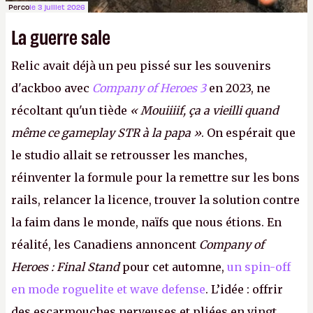
Perco
le 3 juillet 2026
La guerre sale
Relic avait déjà un peu pissé sur les souvenirs
d'ackboo avec
Company of Heroes 3
en 2023, ne
récoltant qu'un tiède
« Mouiiiif, ça a vieilli quand
même ce gameplay STR à la papa »
. On espérait que
le studio allait se retrousser les manches,
réinventer la formule pour la remettre sur les bons
rails, relancer la licence, trouver la solution contre
la faim dans le monde, naïfs que nous étions. En
réalité, les Canadiens annoncent
Company of
Heroes : Final Stand
pour cet automne,
un spin-off
en mode roguelite et wave defense
. L’idée : offrir
des escarmouches nerveuses et pliées en vingt