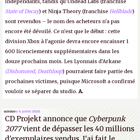
indépendants, tandis qu'Undead Labs (franchise
State of Decay
) et Ninja Theory (franchise
Hellblade
)
sont revendus – le nom des acheteurs n'a pas
encore été dévoilé. Ce n'est que le début : cette
division Xbox à l'agonie devra encore encaisser 1
600 licenciements supplémentaires dans les
douze prochains mois. Les Lyonnais d'Arkane
(Dishonored,
Deathloop
) pourraient faire partie des
prochaines victimes, puisque Microsoft a confirmé
vouloir se séparer du studio.
A.
ackboo
le 6 juillet 2026
CD Projekt annonce que
Cyberpunk
2077
vient de dépasser les 40 millions
d'exemplaires vendus. J'ai fait le