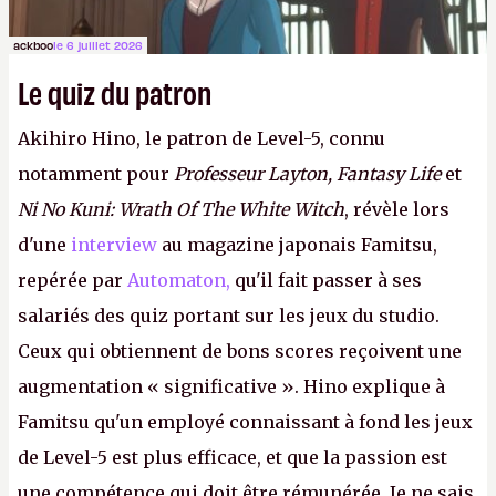
ackboo
le 6 juillet 2026
Le quiz du patron
Akihiro Hino, le patron de Level-5, connu
notamment pour
Professeur Layton, Fantasy Life
et
Ni No Kuni: Wrath Of The White Witch
, révèle lors
d'une
interview
au magazine japonais Famitsu,
repérée par
Automaton,
qu'il fait passer à ses
salariés des quiz portant sur les jeux du studio.
Ceux qui obtiennent de bons scores reçoivent une
augmentation « significative ». Hino explique à
Famitsu qu'un employé connaissant à fond les jeux
de Level-5 est plus efficace, et que la passion est
une compétence qui doit être rémunérée. Je ne sais