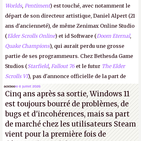
Worlds
,
Pentiment
) est touché, avec notamment le
départ de son directeur artistique, Daniel Alpert (21
ans d'ancienneté), de même Zenimax Online Studio
(
Elder Scrolls Online
) et id Software (
Doom Eternal
,
Quake Champions
), qui aurait perdu une grosse
partie de ses programmeurs. Chez Bethesda Game
Studios (
Starfield
,
Fallout 76
et le futur
The Elder
Scrolls VI
), pas d'annonce officielle de la part de
Microsoft, mais le syndicat des employés confirme
ackboo
le 6 juillet 2026
Cinq ans après sa sortie, Windows 11
de nombreux licenciements.
A.
est toujours bourré de problèmes, de
bugs et d'incohérences, mais sa part
de marché chez les utilisateurs Steam
vient pour la première fois de