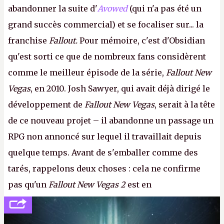
abandonner la suite d'
Avowed
(qui n'a pas été un
grand succès commercial) et se focaliser sur... la
franchise
Fallout.
Pour mémoire, c'est d'Obsidian
qu'est sorti ce que de nombreux fans considèrent
comme le meilleur épisode de la série,
Fallout New
Vegas
, en 2010. Josh Sawyer, qui avait déjà dirigé le
développement de
Fallout New Vegas
, serait à la tête
de ce nouveau projet – il abandonne un passage un
RPG non annoncé sur lequel il travaillait depuis
quelque temps. Avant de s'emballer comme des
tarés, rappelons deux choses : cela ne confirme
pas qu'un
Fallout New Vegas 2
est en
développement (pour ce que l'on sait, ils bossent
peut-être sur
Fallout Football
ou
Fallout vs. Les