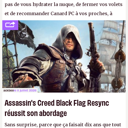
pas de vous hydrater la nuque, de fermer vos volets
et de recommander Canard PC à vos proches, à
votre famille et aux inconnus que vous croisez
dans la rue. Bon été à tous ! –
ER.
ackboo
le 11 juillet 2026
Assassin's Creed Black Flag Resync
réussit son abordage
Sans surprise, parce que ça faisait dix ans que tout