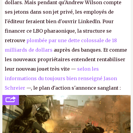
dollars. Mais pendant qu'Andrew Wilson compte
ses jetons dans son jet privé, les employés de
l'éditeur feraient bien d'ouvrir LinkedIn. Pour
financer ce LBO pharaonique, la structure se
retrouve
plombée par une dette colossale de 18
milliards de dollars
auprès des banques. Et comme
les nouveaux propriétaires entendent rentabiliser
leur nouveau jouet très vite —
selon les
informations du toujours bien renseigné Jason
Schreier
—, le plan d'action s'annonce sanglant :
réductions de coûts drastiques, fermetures de
studios et licenciements massifs. En gros, essorer
FC
et
Battlefield
, puis virer le reste.
P.