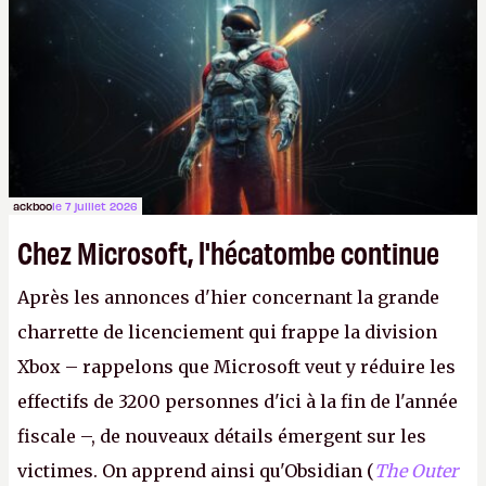
Lapins Crétins)
et l'Obsidian d'aujourd'hui n'est plus
le même studio qu'il y a 15 ans. Mais bon, OK, on
peut commencer à fantasmer.
A.
ackboo
le 7 juillet 2026
Chez Microsoft, l'hécatombe continue
Après les annonces d'hier concernant la grande
charrette de licenciement qui frappe la division
Xbox – rappelons que Microsoft veut y réduire les
effectifs de 3200 personnes d'ici à la fin de l'année
fiscale –, de nouveaux détails émergent sur les
victimes. On apprend ainsi qu'Obsidian (
The Outer