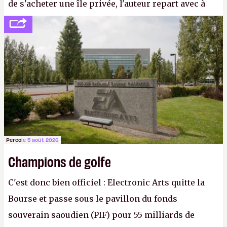
de s'acheter une île privée, l'auteur repart avec à
peine 2 000 dollars en poche. C'est toujours plus
cher payé que le temps passé à dev, mais ça
apprendra aux petits malins qu'on ne braque pas
Gabe Newell aussi facilement.
P.
Perco
le 5 août 2026
Champions de golfe
C'est donc bien officiel : Electronic Arts quitte la
Bourse et passe sous le pavillon du fonds
souverain saoudien (PIF) pour 55 milliards de