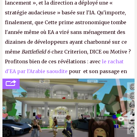
lancement », et la direction a déployé une «
stratégie audacieuse » basée sur l'IA. Qu'importe,
finalement, que Cette prime astronomique tombe
l'année même où EA a viré sans ménagement des
dizaines de développeurs ayant charbonné sur ce
même
Battlefield 6
chez Criterion, DICE ou Motive ?
Profitons bien de ces révélations : avec
le rachat
d'EA par l'Arabie saoudite
pour et son passage en
société privée, l'éditeur n'aura bientôt plus
l'obligation de publier ses bilans. Encore une
victoire pour la transparence.
P.