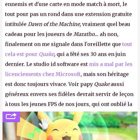
ennemis et d'une carte en mode match à mort, le
tout pour pas un rond dans une extension gratuite
intitulée
Dawn of the Machine,
vraiment quel beau
cadeau pour les joueurs de
Maratho
.... ah non,
finalement on me signale dans l'oreillette que
tout
cela est pour
Quake
,
qui a fêté ses 30 ans en juin
dernier. Le studio id software est
mis a mal par les
licenciements chez Microsoft
, mais son héritage
est donc toujours vivace. Voir papy
Quake
aussi
généreux envers ses fidèles devrait servir de leçon
à tous les jeunes FPS de nos jours, qui ont oublié la
politesse et le respect envers leurs joueurs et les
anciens. Il leur faudrait une bonne guerre des
consoles à ces petits cons !
P.