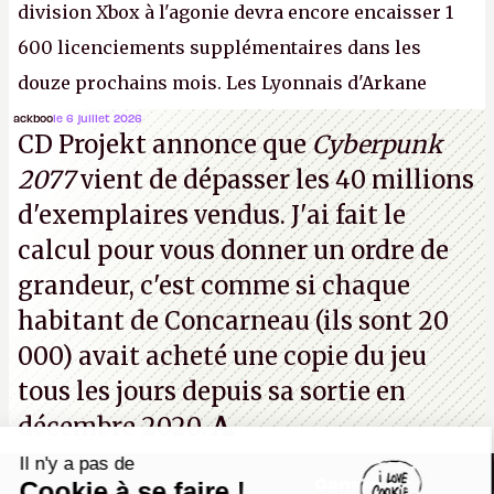
division Xbox à l'agonie devra encore encaisser 1
600 licenciements supplémentaires dans les
douze prochains mois. Les Lyonnais d'Arkane
(Dishonored,
Deathloop
) pourraient faire partie des
ackboo
le 6 juillet 2026
CD Projekt annonce que
Cyberpunk
prochaines victimes, puisque Microsoft a confirmé
2077
vient de dépasser les 40 millions
vouloir se séparer du studio.
A.
d'exemplaires vendus. J'ai fait le
calcul pour vous donner un ordre de
grandeur, c'est comme si chaque
habitant de Concarneau (ils sont 20
000) avait acheté une copie du jeu
tous les jours depuis sa sortie en
décembre 2020.
A.
Il n'y a pas de
Canard PC
Cookie à se faire !