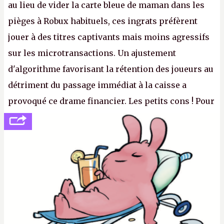
au lieu de vider la carte bleue de maman dans les
pièges à Robux habituels, ces ingrats préfèrent
jouer à des titres captivants mais moins agressifs
sur les microtransactions. Un ajustement
d'algorithme favorisant la rétention des joueurs au
détriment du passage immédiat à la caisse a
provoqué ce drame financier. Les petits cons ! Pour
se consoler, le PDG David Baszucki peut compter
sur le déblocage du jeu en Russie et l'explosion des
joueurs majeurs (+32 %). L'avenir appartient donc
aux adultes, qui ne sont jamais que des enfants
avec du pouvoir d'achat.
P.