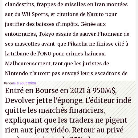
clandestins, frappes de missiles en Iran montées
sur du Wii Sports, et citations de Naruto pour
justifier des baisses d'impôts. Gênée aux
entournures, Tokyo essaie de sauver l’honneur de
ses mascottes avant que Pikachu ne finisse cité à
la tribune de l'ONU pour crimes haineux.
Malheureusement, tant que les juristes de
Nintendo n’auront pas envoyé leurs escadrons de
la mort judiciaires pour distribuer du copyright
Perco
le 6 août 2026
Entré en Bourse en 2021 à 950M$,
strike à tour de bras, l'Oncle Sam continuera
Devolver jette l'éponge. L'éditeur indé
d'étaler sa confiture intellectuelle sur vos
quitte les marchés financiers,
souvenirs d'enfance.
P.
expliquant que les traders ne pigent
rien aux jeux vidéo. Retour au privé