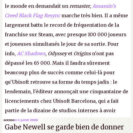
le monde en demandait un
remaster
,
Assassin's
Creed Black Flag Resync
marche très bien. Il a même
largement battu le record de fréquentation de la
franchise sur Steam, avec presque 100 000 joueurs
et joueuses simultanés le jour de sa sortie. Pour
info,
AC Shadows
,
Odyssey
et
Origins
n'ont pas
dépassé les 65 000. Mais il faudra sûrement
beaucoup plus de succès comme celui-là pour
qu'Ubisoft retrouve sa forme du temps jadis : le
lendemain, l'éditeur annonçait une cinquantaine de
licenciements chez Ubisoft Barcelona, qui a fait
partie de la dizaine de studios internes à avoir
travaillé sur cet
Assassin's Creed
sous la direction
ackboo
le 11 juillet 2026
Gabe Newell se garde bien de donner
d'Ubisoft Singapour.
A.