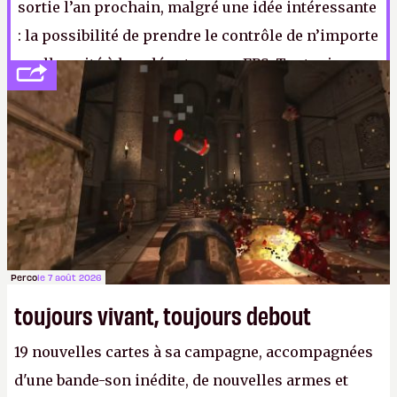
sortie l’an prochain, malgré une idée intéressante
: la possibilité de prendre le contrôle de n’importe
quelle unité à la volée et en vue FPS. Tant mieux,
ça demandera moins de taf pour transformer le
jeu en
battle
royale
.
I.
Perco
le 7 août 2026
toujours vivant, toujours debout
19 nouvelles cartes à sa campagne, accompagnées
d'une bande-son inédite, de nouvelles armes et